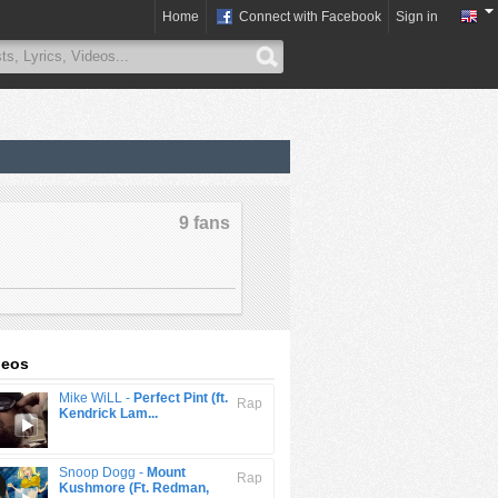
Home
Connect with Facebook
Sign in
9 fans
deos
Mike WiLL -
Perfect Pint (ft.
Rap
Kendrick Lam...
Snoop Dogg -
Mount
Rap
Kushmore (Ft. Redman,