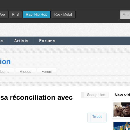
Pop
RnB
Rap, Hip Hop
Rock Metal
os
Artists
Forums
ion
lbums
Videos
Forum
New vi
Snoop Lion
sa réconciliation avec
Tweet