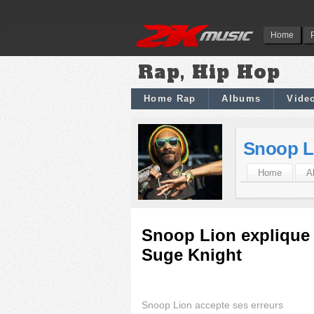
Home
Rap, Hip Hop
Home Rap
Albums
Vide
Snoop L
Home
A
Snoop Lion explique 
Suge Knight
Snoop Lion accepte ses erreurs