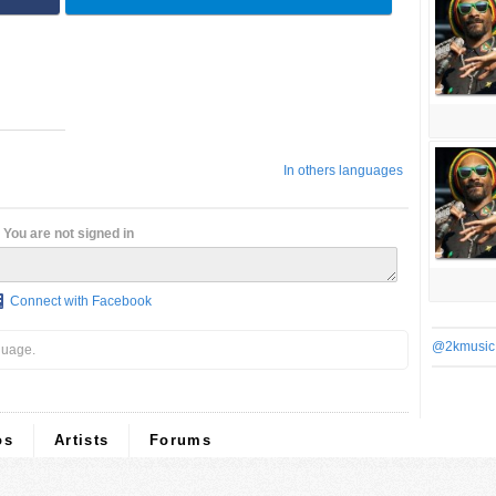
In others languages
You are not signed in
Connect with Facebook
@2kmusic
guage.
os
Artists
Forums