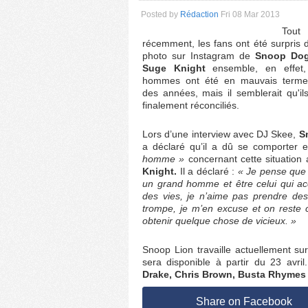
Posted by
Rédaction
Fri 08 Mar 2013
Tout
récemment, les fans ont été surpris 
photo sur Instagram de
Snoop Dogg
Suge Knight
ensemble, en effet,
hommes ont été en mauvais terme
des années, mais il semblerait qu'il
finalement réconciliés.
Lors d’une interview avec DJ Skee,
S
a déclaré qu’il a dû se comporter
homme »
concernant cette situation
Knight.
Il a déclaré :
« Je pense que l
un grand homme et être celui qui acce
des vies, je n’aime pas prendre des 
trompe, je m’en excuse et on reste co
obtenir quelque chose de vicieux. »
Snoop Lion travaille actuellement su
sera disponible à partir du 23 avri
Drake, Chris Brown, Busta Rhymes
Share on Facebook