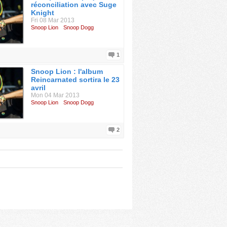
réconciliation avec Suge
Knight
Fri 08 Mar 2013
Snoop Lion
Snoop Dogg
1
Snoop Lion : l'album
Reincarnated sortira le 23
avril
Mon 04 Mar 2013
Snoop Lion
Snoop Dogg
2