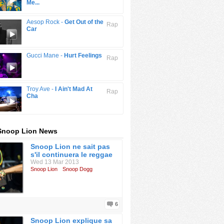
Me...
Aesop Rock -
Get Out of the
Rap
Car
Gucci Mane -
Hurt Feelings
Rap
Troy Ave -
I Ain't Mad At
Rap
Cha
 Snoop Lion News
Snoop Lion ne sait pas
s'il continuera le reggae
Wed 13 Mar 2013
Snoop Lion
Snoop Dogg
6
Snoop Lion explique sa