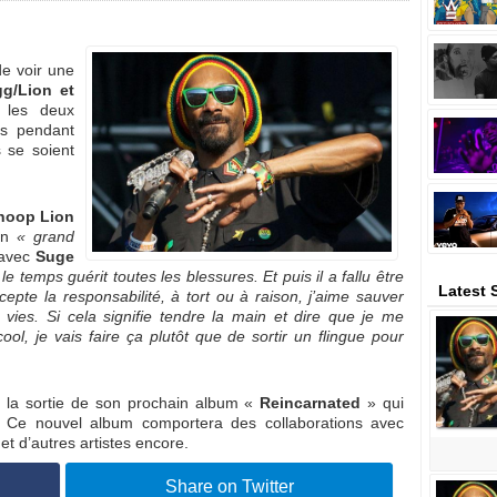
de voir une
/Lion et
 les deux
s pendant
s se soient
noop Lion
 en
« grand
 avec
Suge
e temps guérit toutes les blessures. Et puis il a fallu être
Latest
pte la responsabilité, à tort ou à raison, j’aime sauver
vies. Si cela signifie tendre la main et dire que je me
ol, je vais faire ça plutôt que de sortir un flingue pour
r la sortie de son prochain album «
Reincarnated
» qui
l. Ce nouvel album comportera des collaborations avec
et d’autres artistes encore.
Share on Twitter