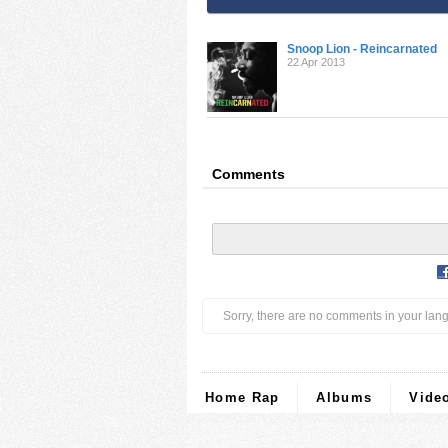
Snoop Lion - Reincarnated
22 Apr 2013
Comments
Sorry, there are no comments in your lan
Home Rap
Albums
Vide