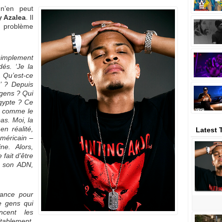
’en peut
y Azalea
. Il
 problème
implement
dés. ‘Je la
. Qu’est-ce
’ ? Depuis
 gens ? Qui
Egypte ? Ce
t, comme le
as. Moi, la
en réalité,
Latest 
américain –
ne. Alors,
 fait d’être
de son ADN,
rance pour
e gens qui
ncent les
itablement,