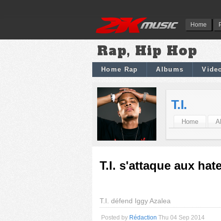
Home
Rap, Hip Hop
Home Rap
Albums
Vide
T.I.
Home
A
T.I. s'attaque aux hat
T.I. défend Iggy Azalea
Posted by
Rédaction
Thu 04 Sep 2014