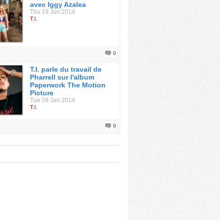
avec Iggy Azalea
Thu 19 Jun 2014
T.I.
0
T.I. parle du travail de
Pharrell sur l'album
Paperwork The Motion
Picture
Tue 28 Jan 2014
T.I.
0