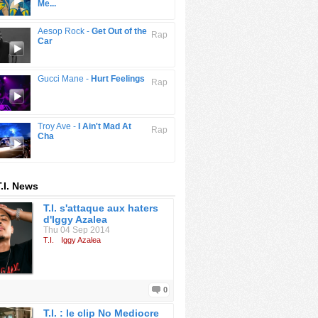
Me...
Aesop Rock -
Get Out of the
Rap
Car
Gucci Mane -
Hurt Feelings
Rap
Troy Ave -
I Ain't Mad At
Rap
Cha
T.I. News
T.I. s'attaque aux haters
d'Iggy Azalea
Thu 04 Sep 2014
T.I.
Iggy Azalea
0
T.I. : le clip No Mediocre