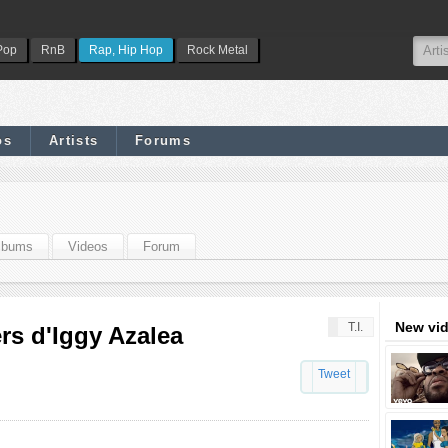
Pop
RnB
Rap, Hip Hop
Rock Metal
os
Artists
Forums
lbums
Videos
Forum
New vi
T.I.
ers d'Iggy Azalea
Tweet