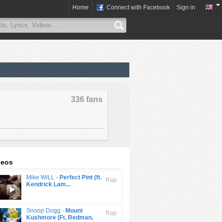
Home
Connect with Facebook
Sign in
336 fans
deos
Mike WiLL -
Perfect Pint (ft.
Rap
Kendrick Lam...
Snoop Dogg -
Mount
Rap
Kushmore (Ft. Redman,