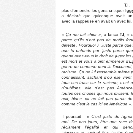
T.I.
n
plus d’entendre les gens critiquer
Igg
a déclaré que quiconque avait un
avec la rappeuse en avait un avec lui.
« Ça me fait chier »
, a lancé
T.I
,
« s
parce qu’ils n’ont pas de motifs fon
déteste’. Pourquoi ? ‘Juste parce que’
que tu entends par ‘juste parce que
quand avez-vous le droit de juger les
est mort et vous a oint empereur d’
genre de connerie dont ils l’accusen
racisme. Ça ne lui ressemble même p
connaissant, sachant d’où elle vient 
tous ces trucs sur le racisme, c’est 
n’oublions, elle n’est pas Américai
toutes ces choses qui nous divisent, le
noir, blanc, ça ne fait pas partie 
comme c’est le cas ici en Amérique ».
Il poursuit :
« C’est juste de l’igno
moi. De nos jours, être une race d
réclament l'égalité et qui déno
injustices et veulent être traités équ