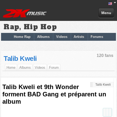
Menu
Rap, Hip Hop
Home Rap
Albums
Videos
Artists
Forums
120 fans
Talib Kweli
Home
Albums
Videos
Forum
Talib Kweli
Talib Kweli et 9th Wonder
forment BAD Gang et préparent un
album