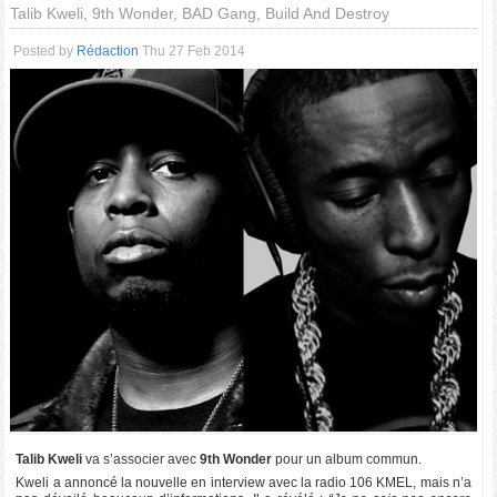
Talib Kweli, 9th Wonder, BAD Gang, Build And Destroy
Posted by
Rédaction
Thu 27 Feb 2014
Talib Kweli
va s’associer avec
9th Wonder
pour un album commun.
Kweli a annoncé la nouvelle en interview avec la radio 106 KMEL, mais n’a