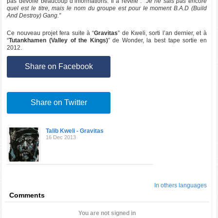
pas dévoilé beaucoup d’informations. Il a révélé :
“Je ne sais pas encore
quel est le titre, mais le nom du groupe est pour le moment B.A.D (Build
And Destroy) Gang.”
Ce nouveau projet fera suite à “
Gravitas
” de Kweli, sorti l’an dernier, et à
“
Tutankhamen (Valley of the Kings)
” de Wonder, la best tape sortie en
2012.
Share on Facebook
Share on Twitter
Talib Kweli - Gravitas
16 Dec 2013
In others languages
Comments
You are not signed in