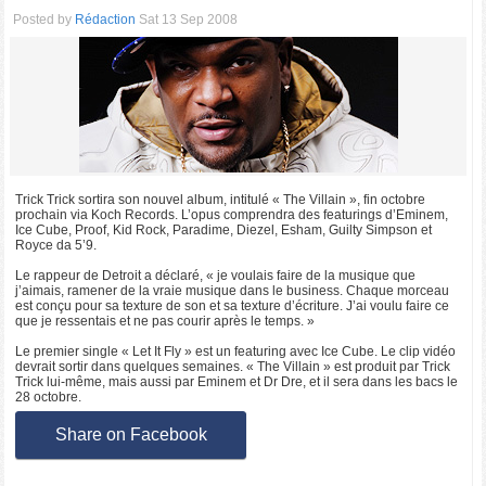
Posted by
Rédaction
Sat 13 Sep 2008
Trick Trick sortira son nouvel album, intitulé « The Villain », fin octobre
prochain via Koch Records. L’opus comprendra des featurings d’Eminem,
Ice Cube, Proof, Kid Rock, Paradime, Diezel, Esham, Guilty Simpson et
Royce da 5’9.
Le rappeur de Detroit a déclaré, « je voulais faire de la musique que
j’aimais, ramener de la vraie musique dans le business. Chaque morceau
est conçu pour sa texture de son et sa texture d’écriture. J’ai voulu faire ce
que je ressentais et ne pas courir après le temps. »
Le premier single « Let It Fly » est un featuring avec Ice Cube. Le clip vidéo
devrait sortir dans quelques semaines. « The Villain » est produit par Trick
Trick lui-même, mais aussi par Eminem et Dr Dre, et il sera dans les bacs le
28 octobre.
Share on Facebook