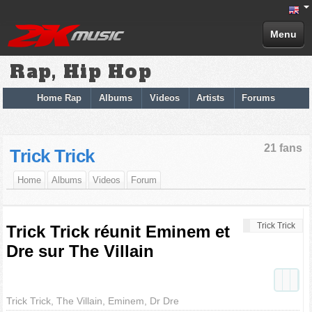
Menu
Rap, Hip Hop
Home Rap
Albums
Videos
Artists
Forums
21 fans
Trick Trick
Home
Albums
Videos
Forum
Trick Trick
Trick Trick réunit Eminem et
Dre sur The Villain
Trick Trick, The Villain, Eminem, Dr Dre