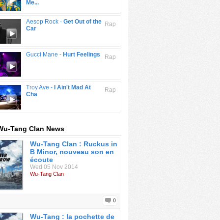
Me...
Aesop Rock -
Get Out of the
Rap
Car
Gucci Mane -
Hurt Feelings
Rap
Troy Ave -
I Ain't Mad At
Rap
Cha
 Wu-Tang Clan News
Wu-Tang Clan : Ruckus in
B Minor, nouveau son en
écoute
Wed 05 Nov 2014
Wu-Tang Clan
0
Wu-Tang : la pochette de