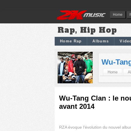
Home
Rap, Hip Hop
Home Rap
Albums
Vide
Wu-Tang
Home
A
Wu-Tang Clan : le nou
avant 2014
RZA évoque l'évolution du nouvel al