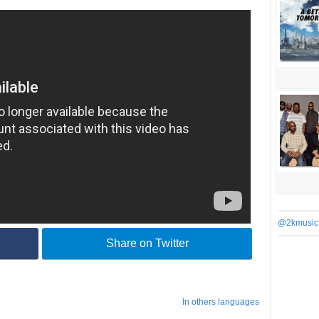
@2kmusic
Share on Twitter
In others languages