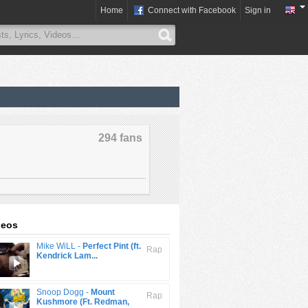
Home
Connect with Facebook
Sign in
294 fans
deos
Mike WiLL -
Perfect Pint (ft.
Rap
Kendrick Lam...
Snoop Dogg -
Mount
Rap
Kushmore (Ft. Redman,