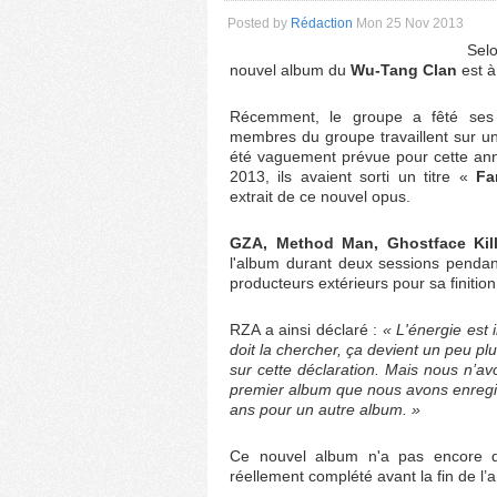
Posted by
Rédaction
Mon 25 Nov 2013
Se
nouvel album du
Wu-Tang Clan
est 
Récemment, le groupe a fêté ses 
membres du groupe travaillent sur un
été vaguement prévue pour cette an
2013, ils avaient sorti un titre «
Fa
extrait de ce nouvel opus.
GZA, Method Man, Ghostface Kil
l'album durant deux sessions pendant
producteurs extérieurs pour sa finition
RZA a ainsi déclaré :
« L'énergie est
doit la chercher, ça devient un peu pl
sur cette déclaration. Mais nous n’av
premier album que nous avons enregist
ans pour un autre album. »
Ce nouvel album n'a pas encore de d
réellement complété avant la fin de l’