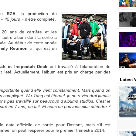
lon
RZA
, la production du
à
« 45 jours »
d’être complété.
20 ans de carrière et les
 autre album dont la sortie a
née. Au début de cette année
mily Reunion
», qui est un
lah et Inspectah Deck
ont travaillé à l'élaboration de
 l'été. Actuellement, l'album est pris en charge par des
.
Latest
 importante quand elle vient constamment. Mais quand on
us compliqué. Wu-Tang est éternel, je ne reviendrai jamais
ons pas travaillé sur beaucoup d’albums studios. C'est le
ré en 7 ans, en fait. Et nous ne pouvons plus attendre 7
ate officielle de sortie pour l'instant, mais s’il est
année, on peut l’espérer pour le premier trimestre 2014.