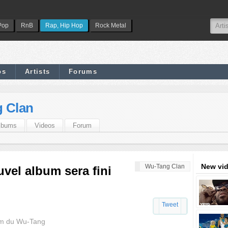
Pop
RnB
Rap, Hip Hop
Rock Metal
os
Artists
Forums
 Clan
lbums
Videos
Forum
New vi
Wu-Tang Clan
vel album sera fini
Tweet
bum du Wu-Tang