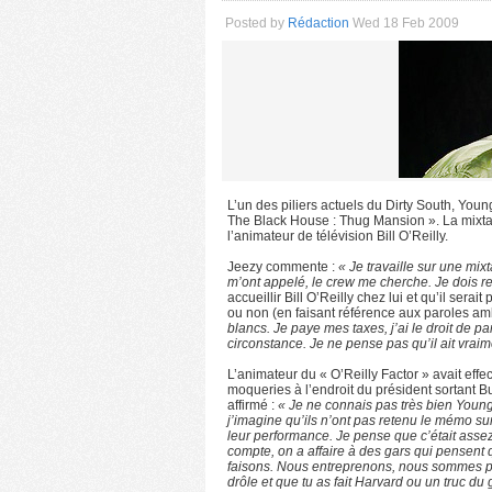
Posted by
Rédaction
Wed 18 Feb 2009
L’un des piliers actuels du Dirty South, Yo
The Black House : Thug Mansion ». La mixtape
l’animateur de télévision Bill O’Reilly.
Jeezy commente :
« Je travaille sur une mi
m’ont appelé, le crew me cherche. Je dois r
accueillir Bill O’Reilly chez lui et qu’il serai
ou non (en faisant référence aux paroles amb
blancs. Je paye mes taxes, j’ai le droit de p
circonstance. Je ne pense pas qu’il ait vrai
L’animateur du « O’Reilly Factor » avait ef
moqueries à l’endroit du président sortant B
affirmé :
« Je ne connais pas très bien Young
j’imagine qu’ils n’ont pas retenu le mémo su
leur performance. Je pense que c’était asse
compte, on a affaire à des gars qui pensent
faisons. Nous entreprenons, nous sommes pa
drôle et que tu as fait Harvard ou un truc du 