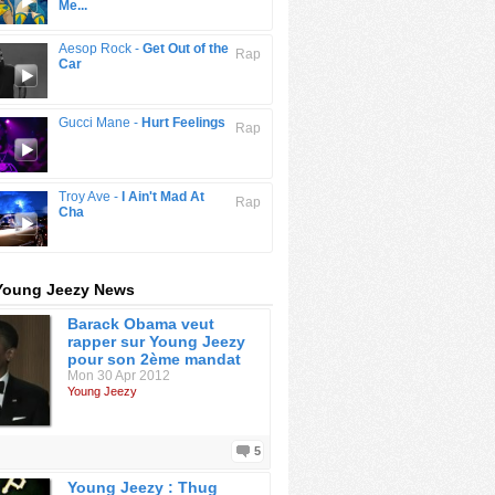
Me...
Aesop Rock -
Get Out of the
Rap
Car
Gucci Mane -
Hurt Feelings
Rap
Troy Ave -
I Ain't Mad At
Rap
Cha
 Young Jeezy News
Barack Obama veut
rapper sur Young Jeezy
pour son 2ème mandat
Mon 30 Apr 2012
Young Jeezy
5
Young Jeezy : Thug