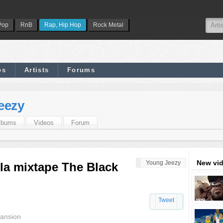
Pop
RnB
Rap, Hip Hop
Rock Metal
os
Artists
Forums
eezy
lbums
Videos
Forum
New vi
Young Jeezy
la mixtape The Black
Tweet
ansion