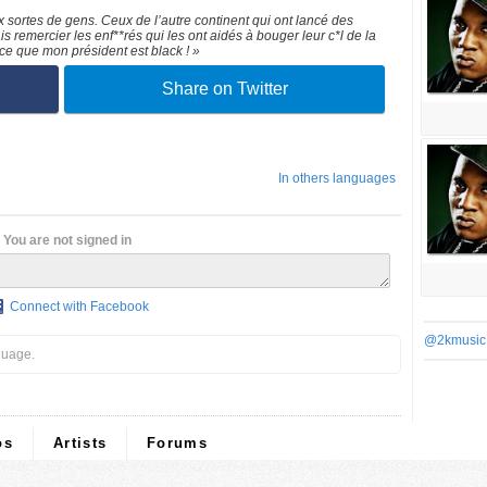
 sortes de gens. Ceux de l’autre continent qui ont lancé des
 remercier les enf**rés qui les ont aidés à bouger leur c*l de la
ce que mon président est black ! »
Share on Twitter
In others languages
You are not signed in
Connect with Facebook
@2kmusic
guage.
os
Artists
Forums