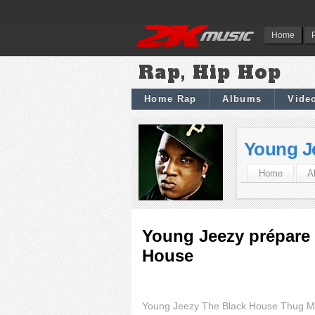
Home
Rap, Hip Hop
Home Rap
Albums
Vide
Young J
Home
A
Young Jeezy prépare 
House
Young Jeezy The Black House Thug M