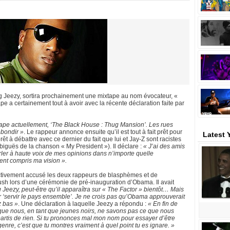
ung Jeezy, sortira prochainement une mixtape au nom évocateur, «
 a certainement tout à avoir avec la récente déclaration faite par
xtape actuellement, ‘The Black House : Thug Mansion’. Les rues
ebondir »
. Le rappeur annonce ensuite qu’il est tout à fait prêt pour
Latest
t prêt à débattre avec ce dernier du fait que lui et Jay-Z sont racistes
iguës de la chanson « My President »). Il déclare :
« J’ai des amis
arler à haute voix de mes opinions dans n’importe quelle
ment compris ma vision ».
fectivement accusé les deux rappeurs de blasphèmes et de
ush lors d’une cérémonie de pré-inauguration d’Obama. Il avait
 Jeezy, peut-être qu’il apparaîtra sur « The Factor » bientôt… Mais
r ‘servir le pays ensemble’. Je ne crois pas qu’Obama approuverait
z bas »
. Une déclaration à laquelle Jeezy a répondu :
« En fin de
 que nous, en tant que jeunes noirs, ne savons pas ce que nous
rtis de rien. Si tu prononces mal mon nom pour essayer d’être
genre, c’est que tu montres vraiment à quel point tu es ignare. »