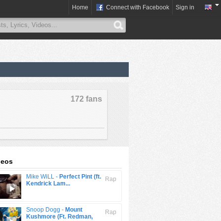
Home
Connect with Facebook
Sign in
172 fans
deos
Mike WiLL -
Perfect Pint (ft.
Rap
Kendrick Lam...
Snoop Dogg -
Mount
Rap
Kushmore (Ft. Redman,