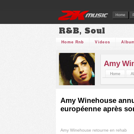
Home
R&B, Soul
Home Rnb
Videos
Albu
Amy Wi
Home
A
Amy Winehouse annul
européenne après son
Amy Winehouse retourne en rehab