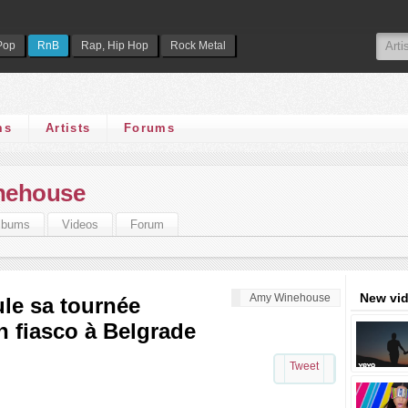
Pop
RnB
Rap, Hip Hop
Rock Metal
ms
Artists
Forums
nehouse
lbums
Videos
Forum
New vi
Amy Winehouse
e sa tournée
 fiasco à Belgrade
Tweet