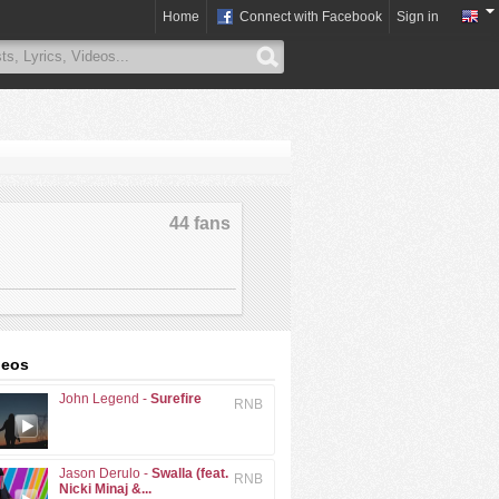
Home
Connect with Facebook
Sign in
44 fans
deos
John Legend -
Surefire
RNB
Jason Derulo -
Swalla (feat.
RNB
Nicki Minaj &...