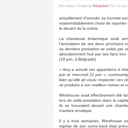
Rnb News
Posted by
Rédaction
Thu 23 Jun
actuellement d’annuler sa tournée e
vraisemblablement choisi de reporter 
le devant de la scène.
La chanteuse britannique avait an
l’annulation de ses deux prochains 
sa dernière prestation se solda par 
abondamment hué par ses fans lors 
(18 juin, à Belgrade).
« Amy a annulé ses apparitions à Ist
juin et mercredi 22 juin »,
communique
bien qu’elle ait voulu respecter ces o
se produire à son meilleur niveau et va
Winehouse avait effectivement été la
lors de cette prestation dans la capit
ils se trouvaient devant une chant
manière erratique.
Il y a trois semaines, Winehouse so
reprise de son come-back était prévue