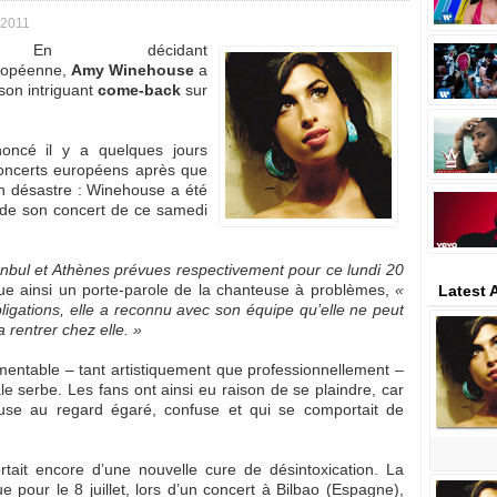
 2011
En décidant
uropéenne,
Amy Winehouse
a
son intriguant
come-back
sur
noncé il y a quelques jours
concerts européens après que
un désastre : Winehouse a été
de son concert de ce samedi
anbul et Athènes prévues respectivement pour ce lundi 20
 ainsi un porte-parole de la chanteuse à problèmes,
«
Latest
bligations, elle a reconnu avec son équipe qu’elle ne peut
 rentrer chez elle. »
mentable – tant artistiquement que professionnellement –
ale serbe. Les fans ont ainsi eu raison de se plaindre, car
euse au regard égaré, confuse et qui se comportait de
rtait encore d’une nouvelle cure de désintoxication. La
 pour le 8 juillet, lors d’un concert à Bilbao (Espagne),