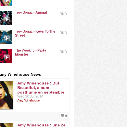
Trey Songz -
Animal
RNB
Trey Songz -
Keys To The
RNB
Street
The Weeknd -
Party
RNB
Monster
 Amy Winehouse News
Amy Winehouse : But
Beautiful, album
posthume en septembre
Wed 30 Jul 2014
Amy Winehouse
0
Amy Winehouse : une 2e