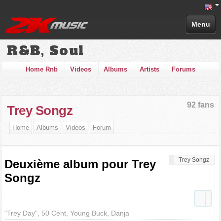
Menu
R&B, Soul
Home Rnb
Videos
Albums
Artists
Forums
92 fans
Trey Songz
Home
Albums
Videos
Forum
Trey Songz
Deuxième album pour Trey
Songz
"Trey Day", 50 Cent, Young Buck, Danja