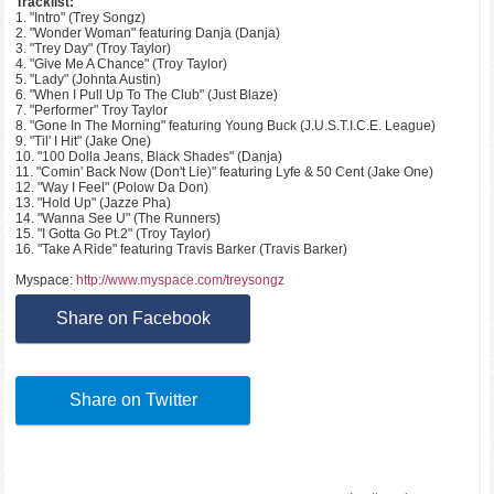
Tracklist:
1. "Intro" (Trey Songz)
2. "Wonder Woman" featuring Danja (Danja)
3. "Trey Day" (Troy Taylor)
4. "Give Me A Chance" (Troy Taylor)
5. "Lady" (Johnta Austin)
6. "When I Pull Up To The Club" (Just Blaze)
7. "Performer" Troy Taylor
8. "Gone In The Morning" featuring Young Buck (J.U.S.T.I.C.E. League)
9. "Til' I Hit" (Jake One)
10. "100 Dolla Jeans, Black Shades" (Danja)
11. "Comin' Back Now (Don't Lie)" featuring Lyfe & 50 Cent (Jake One)
12. "Way I Feel" (Polow Da Don)
13. "Hold Up" (Jazze Pha)
14. "Wanna See U" (The Runners)
15. "I Gotta Go Pt.2" (Troy Taylor)
16. "Take A Ride" featuring Travis Barker (Travis Barker)
Myspace:
http://www.myspace.com/treysongz
Share on Facebook
Share on Twitter