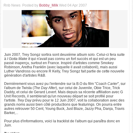
Rnb News
Posted by
Bobby_Milk
Wed 04 Apr 2007
Juin 2007, Trey Songz sortira sont deuxième album solo. Celui-ci fera suite
à
I Gotta Make It
qui n'avait pas connu un fort succès et qui est un peu
passé inaperçu, surtout en France. Inspiré d'artistes comme Smokey
Robinson, Aretha Franklin (avec laquelle il avait collaboré), mais aussi
Luther Vandross ou encore R Kelly, Trey Songz fait partie de cette nouvelle
génération d'artistes R&B.
Dernièrement vous avez pu l'entendre sur la B.O du film "
Coach Carter
", sur
l'album de Twista (
The Day After
), sur celui de Juvenile, Obie Trice, Trick
Daddy, et celui de Gerard Levert. Mais depuis sa récente affiliation avec G
Unit Records, il semblerait qu'un nouveau départ se soit profilé pour
l'artiste.
Trey Day
prévu pour le 12 Juin 2007, voit la collaboration avec des
grands noms aussi bien côté productions que featurings. On pourra entre
autres retrouver 50 Cent, Young Buck, Just Blaze, Jazzy Pha, Danja, Travis
Barker,...
Pour plus d'informations, voici la tracklist de l'album qui paraîtra donc en
Juin.