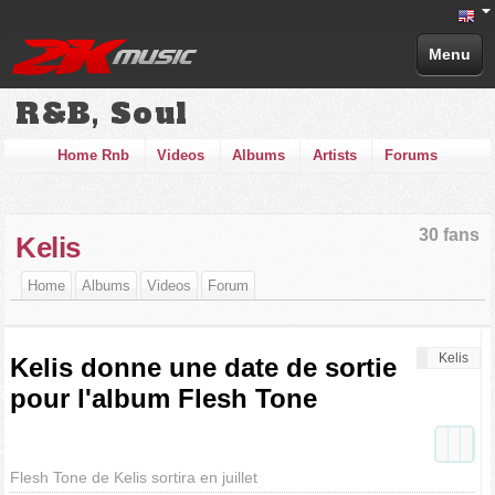
Menu
R&B, Soul
Home Rnb
Videos
Albums
Artists
Forums
30 fans
Kelis
Home
Albums
Videos
Forum
Kelis
Kelis donne une date de sortie
pour l'album Flesh Tone
Flesh Tone de Kelis sortira en juillet