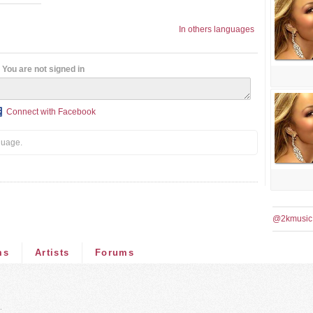
In others languages
You are not signed in
Connect with Facebook
guage.
@2kmusic
ms
Artists
Forums
.