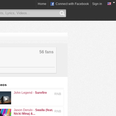
Home
Connect with Facebook
Sign in
56 fans
deos
John Legend -
Surefire
RNB
Jason Derulo -
Swalla (feat.
RNB
Nicki Minaj &...