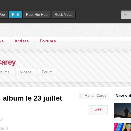
Pop
RnB
Rap, Hip Hop
Rock Metal
ms
Artists
Forums
Carey
lbums
Videos
Forum
New vi
Mariah Carey
album le 23 juillet
Tweet
ul
 2013