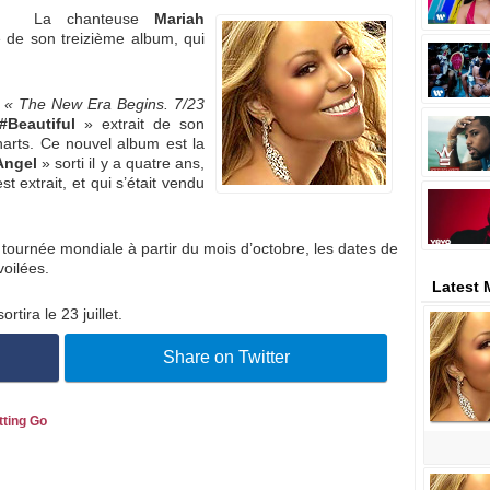
La chanteuse
Mariah
 de son treizième album, qui
:
« The New Era Begins. 7/23
#Beautiful
» extrait de son
arts. Ce nouvel album est la
Angel
» sorti il y a quatre ans,
t extrait, et qui s’était vendu
ournée mondiale à partir du mois d’octobre, les dates de
voilées.
Latest 
ortira le 23 juillet.
Share on Twitter
tting Go