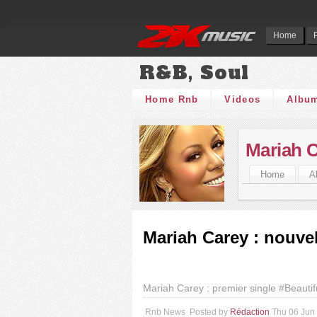
Home
R&B, Soul
Home Rnb
Videos
Albu
Mariah 
Home
A
Mariah Carey : nouvel 
Mariah Carey : premier single #Beautif
Rnb News
Posted by
Rédaction
Thu 06 Jun