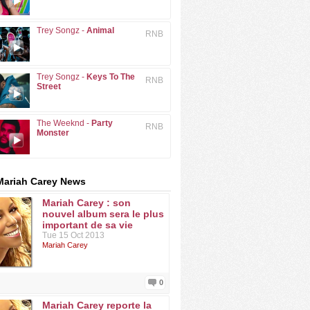
Trey Songz -
Animal
RNB
Trey Songz -
Keys To The
RNB
Street
The Weeknd -
Party
RNB
Monster
Mariah Carey News
Mariah Carey : son
nouvel album sera le plus
important de sa vie
Tue 15 Oct 2013
Mariah Carey
0
Mariah Carey reporte la