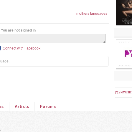
In others languages
You are not signed in
Connect with Facebook
guage.
@2kmusic
ms
Artists
Forums
.