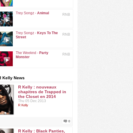
Trey Songz -
Animal
RNB
Trey Songz -
Keys To The
RNB
Street
The Weeknd -
Party
RNB
Monster
R Kelly News
R Kelly : nouveaux
chapitres de Trapped in
the Closet en 2014
Thu 05 Dec 2013
R Kelly
0
R Kelly : Black Panties,