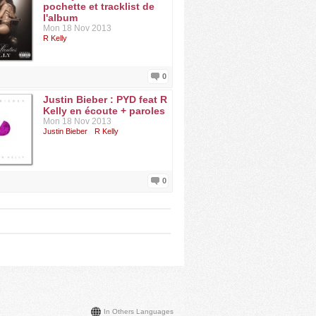
pochette et tracklist de
l'album
Mon 18 Nov 2013
R Kelly
0
Justin Bieber : PYD feat R
Kelly en écoute + paroles
Mon 18 Nov 2013
Justin Bieber
R Kelly
0
In Others Languages