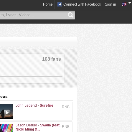
Home
Connect with Facebook
Sign in
108 fans
deos
John Legend -
Surefire
RNB
Jason Derulo -
Swalla (feat.
RNB
Nicki Minaj &...