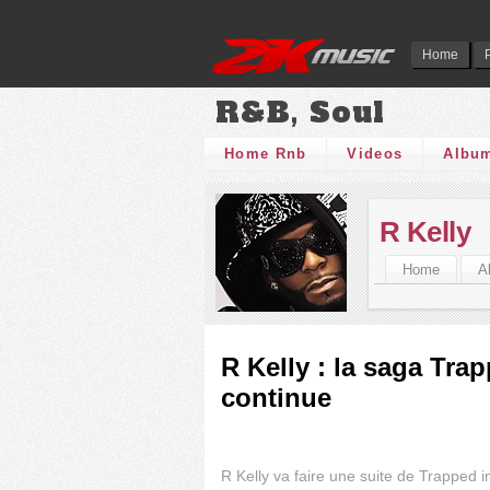
Home
R&B, Soul
Home Rnb
Videos
Albu
R Kelly
Home
A
R Kelly : la saga Tra
continue
R Kelly va faire une suite de Trapped 