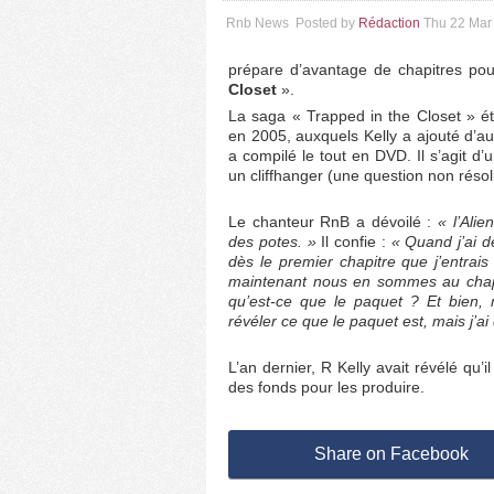
Rnb News
Posted by
Rédaction
Thu 22 Mar
prépare d’avantage de chapitres po
Closet
».
La saga « Trapped in the Closet » éta
en 2005, auxquels Kelly a ajouté d’aut
a compilé le tout en DVD. Il s’agit d’
un cliffhanger (une question non résol
Le chanteur RnB a dévoilé :
« l’Alie
des potes. »
Il confie :
« Quand j’ai d
dès le premier chapitre que j’entrai
maintenant nous en sommes au chapit
qu’est-ce que le paquet ? Et bien,
révéler ce que le paquet est, mais j’ai
L’an dernier, R Kelly avait révélé qu’i
des fonds pour les produire.
Share on Facebook