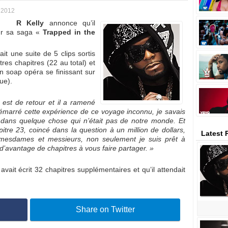
 2012
R Kelly
annonce qu’il
ur sa saga «
Trapped in the
it une suite de 5 clips sortis
res chapitres (22 au total) et
un soap opéra se finissant sur
ue).
n est de retour et il a ramené
émarré cette expérience de ce voyage inconnu, je savais
s dans quelque chose qui n’était pas de notre monde. Et
re 23, coincé dans la question à un million de dollars,
Latest 
 mesdames et messieurs, non seulement je suis prêt à
 d’avantage de chapitres à vous faire partager. »
l avait écrit 32 chapitres supplémentaires et qu’il attendait
Share on Twitter