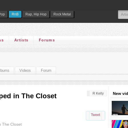
Pop
RnB
Rap, Hip Hop
Rock Metal
ms
Artists
Forums
lbums
Videos
Forum
New vi
R Kelly
pped in The Closet
Tweet
in The Closet