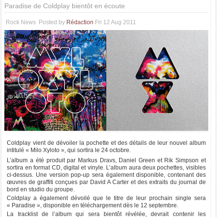
Paradise de Coldplay bientôt en écoute
Rock News
Posted by
Rédaction
Fri 12 Aug 2011
Coldplay vient de dévoiler la pochette et des détails de leur nouvel album
intitulé « Milo Xyloto », qui sortira le 24 octobre.
L’album a été produit par Markus Dravs, Daniel Green et Rik Simpson et
sortira en format CD, digital et vinyle. L’album aura deux pochettes, visibles
ci-dessus. Une version pop-up sera également disponible, contenant des
œuvres de graffiti conçues par David A Carter et des extraits du journal de
bord en studio du groupe.
Coldplay a également dévoilé que le titre de leur prochain single sera
« Paradise », disponible en téléchargement dès le 12 septembre.
La tracklist de l’album qui sera bientôt révélée, devrait contenir les