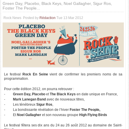
Green Day, Placebo, Black Keys, Noel Gallagher, Sigur Ros,
Foster The People...
Rock News
Posted by
Rédaction
Tue 13 Mar 2012
Le festival
Rock En Seine
vient de confirmer les premiers noms de sa
programmation.
Pour cette édition 2012, on pourra retrouver :
-
Green Day, Placebo
et
The Black Keys
en date unique en France,
-
Mark Lanegan Band
avec de nouveaux titres,
- Les ténébreux
Sigur Ros
,
- La bondissante révélation de l’hiver
Foster The People,
- Et
Noel Gallagher
et son nouveau groupe
High Flying Birds
Le festival fêtera ses dix ans du 24 au 26 août 2012 au domaine de Saint-