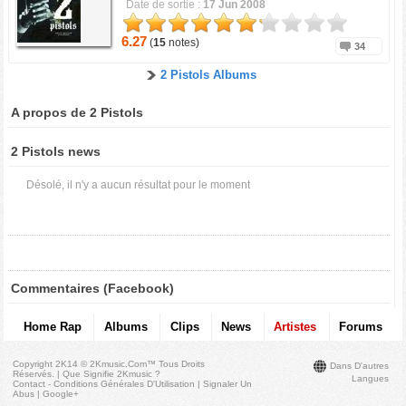
Date de sortie :
17 Jun 2008
6.27
(
15
notes)
34
2 Pistols Albums
A propos de 2 Pistols
2 Pistols news
Désolé, il n'y a aucun résultat pour le moment
Commentaires (Facebook)
Home Rap
Albums
Clips
News
Artistes
Forums
Copyright 2K14 © 2Kmusic.com™
Tous Droits
Dans D'autres
Réservés
. |
Que Signifie 2Kmusic ?
Langues
Contact - Conditions Générales D'Utilisation
|
Signaler Un
Abus
|
Google+