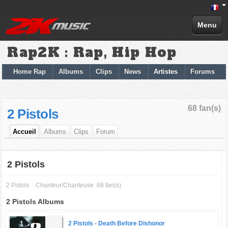
Menu
Rap2K : Rap, Hip Hop
Home Rap
Albums
Clips
News
Artistes
Forums
68 fan(s)
2 Pistols
Accueil
Albums
Clips
Forum
2 Pistols
2 Pistols
Chanteur/Chanteuse
68 fan(s)
2 Pistols Albums
2 Pistols -
Death Before Dishonor