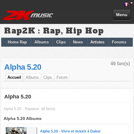
Menu
Rap2K : Rap, Hip Hop
Home Rap
Albums
Clips
News
Artistes
Forums
46 fan(s)
Alpha 5.20
Accueil
Albums
Clips
Forum
Alpha 5.20
Alpha 5.20
Rappeur
46 fan(s)
Alpha 5.20 Albums
Alpha 5.20 -
Vivre et mourir à Dakar