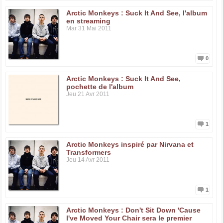
Arctic Monkeys : Suck It And See, l'album
en streaming
Mar 31 Mai 2011
0
Arctic Monkeys : Suck It And See,
pochette de l'album
Jeu 21 Avr 2011
1
Arctic Monkeys inspiré par Nirvana et
Transformers
Jeu 14 Avr 2011
1
Arctic Monkeys : Don't Sit Down 'Cause
I've Moved Your Chair sera le premier