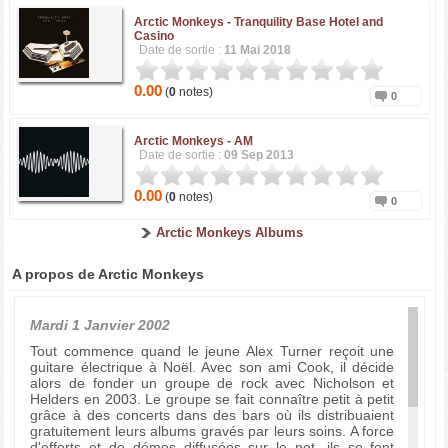
Arctic Monkeys -
Tranquility Base Hotel and
Casino
Date de sortie :
11 Mai 2018
0.00
(
0
notes)
0
Arctic Monkeys -
AM
Date de sortie :
09 Sep 2013
0.00
(
0
notes)
0
Arctic Monkeys Albums
A propos de Arctic Monkeys
Mardi 1 Janvier 2002
Tout commence quand le jeune Alex Turner reçoit une
guitare électrique à Noël. Avec son ami Cook, il décide
alors de fonder un groupe de rock avec Nicholson et
Helders en 2003. Le groupe se fait connaître petit à petit
grâce à des concerts dans des bars où ils distribuaient
gratuitement leurs albums gravés par leurs soins. A force
d'efforts et de démos diffusées sur le net, ils se font