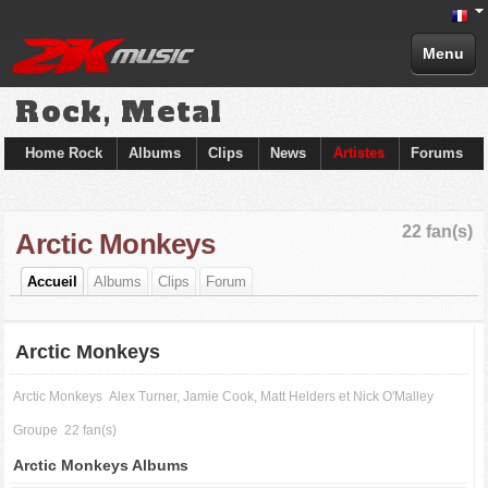
Menu
Rock, Metal
Home Rock
Albums
Clips
News
Artistes
Forums
22 fan(s)
Arctic Monkeys
Accueil
Albums
Clips
Forum
Arctic Monkeys
Arctic Monkeys
Alex Turner, Jamie Cook, Matt Helders et Nick O'Malley
Groupe
22 fan(s)
Arctic Monkeys Albums