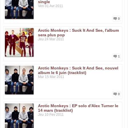
single
Ven 01 Avr 2011
0
Arctic Monkeys : Suck It And See, l'album
sera plus pop
Jeu 24 Mar 2011
1
Arctic Monkeys : Suck It And See, nouvel
album le 6 juin (tracklist)
Mar 15 Mar 2011
0
Arctic Monkeys : EP solo d'Alex Turner le
14 mars (tracklist)
Jeu 10 Fev 2011