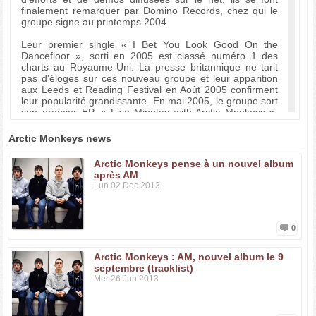
finalement remarquer par Domino Records, chez qui le
groupe signe au printemps 2004.
Leur premier single « I Bet You Look Good On the
Dancefloor », sorti en 2005 est classé numéro 1 des
charts au Royaume-Uni. La presse britannique ne tarit
pas d'éloges sur ces nouveau groupe et leur apparition
aux Leeds et Reading Festival en Août 2005 confirment
leur popularité grandissante. En mai 2005, le groupe sort
son premier EP, « Five Minutes with Arctic Monkeys »,
limité à 1500 exemplaires, mais aussi disponible en
téléchargement.
Arctic Monkeys news
C’est en janvier 2006 que sort leur premier opus,
Arctic Monkeys pense à un nouvel album
“Whatever People Say I Am, That's What I'm Not”. Le
après AM
groupe fait un carton : Arctic Monkeys entre dans
Lun 02 Dec 2013
l'histoire de la musique anglaise en devenant les
meilleurs vendeurs pour un premier disque. 363 735 de
leur disque se sont vendus dès la première semaine soit
plus que les Beatles qui détenaient le précédent record !
0
Après l'Europe, les Arctic Monkeys s'envolent pour les
Arctic Monkeys : AM, nouvel album le 9
Etats Unis. La pression pendant la tournée américaine
septembre (tracklist)
est énorme et le bassiste Andy Nicholson décide de
Mer 26 Jun 2013
quitter le groupe avant la tournée européenne. C'est
actuellement Nick O'Malley, un ami de longue date, qui
l’a remplacé.