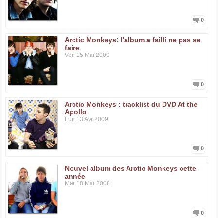
0
Arctic Monkeys: l'album a failli ne pas se
faire
Ven 15 Mai 2009
0
Arctic Monkeys : tracklist du DVD At the
Apollo
Lun 13 Avr 2009
0
Nouvel album des Arctic Monkeys cette
année
Mar 18 Mar 2008
0