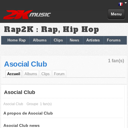
Menu
Rap2K : Rap, Hip Hop
Home Rap
Albums
Clips
News
Artistes
Forums
1 fan(s)
Asocial Club
Accueil
Albums
Clips
Forum
Asocial Club
Asocial Club
Groupe
1 fan(s)
A propos de Asocial Club
Asocial Club news