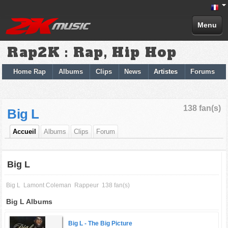
Menu
Rap2K : Rap, Hip Hop
Home Rap
Albums
Clips
News
Artistes
Forums
138 fan(s)
Big L
Accueil
Albums
Clips
Forum
Big L
Big L
Lamont Coleman
Rappeur
138 fan(s)
Big L Albums
Big L -
The Big Picture