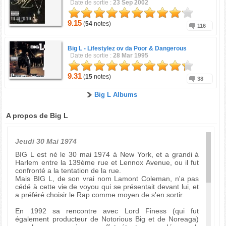
Date de sortie :
23 Sep 2002
9.15
(
54
notes)
116
Big L -
Lifestylez ov da Poor & Dangerous
Date de sortie :
28 Mar 1995
9.31
(
15
notes)
38
Big L Albums
A propos de Big L
Jeudi 30 Mai 1974
BIG L est né le 30 mai 1974 à New York, et a grandi à
Harlem entre la 139ème rue et Lennox Avenue, ou il fut
confronté a la tentation de la rue.
Mais BIG L, de son vrai nom Lamont Coleman, n'a pas
cédé à cette vie de voyou qui se présentait devant lui, et
a préféré choisir le Rap comme moyen de s'en sortir.
En 1992 sa rencontre avec Lord Finess (qui fut
également producteur de Notorious Big et de Noreaga)