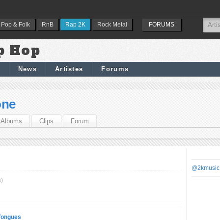
Pop & Folk
RnB
Rap 2K
Rock Metal
FORUMS
p Hop
News
Artistes
Forums
one
Albums
Clips
Forum
@2kmusic
s)
Tongues