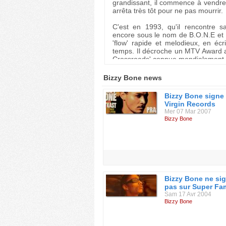
grandissant, il commence à vendre 
arrêta très tôt pour ne pas mourrir.
C'est en 1993, qu'il rencontre 
encore sous le nom de B.O.N.E et 
'flow' rapide et melodieux, en éc
temps. Il décroche un MTV Award
Crossroads' connue mondialement.
En 1998, il sort son premier album 
Bizzy Bone news
'Awards' notament un "ASCAP 
"Blockbuster Award", "American Mu
Bizzy Bone signe
tant que MC avec les collaboration
Virgin Records
Mer 07 Mar 2007
Bizzy Bone quitte le groupe après 
Bizzy Bone
entretenu par Tomica Wright (fem
alcoolique et sous substances illici
celui-ci refuse. Il perd une tr
alcoolisées et se met à dormir dehor
trouver le seigneur'.
En 2005, il affirme durant une int
Bizzy Bone ne si
Dernièrement, il s'est convertit à 
pas sur Super Fa
début de 'Midwest Cowboy' ce qu
Sam 17 Avr 2004
chanter sur Jésus).
Bizzy Bone
Bizzy Bone est sur les proch
Righteousness", "Evolution of Eleva