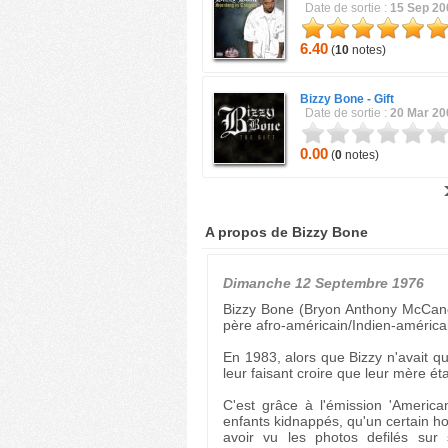
Date de sortie :
15 Sep 20
6.40
(
10
notes)
Bizzy Bone -
Gift
Date de sortie :
20 Mar 20
0.00
(
0
notes)
A propos de Bizzy Bone
Dimanche 12 Septembre 1976
Bizzy Bone (Bryon Anthony McCan
père afro-américain/Indien-américai
En 1983, alors que Bizzy n'avait q
leur faisant croire que leur mère ét
C'est grâce à l'émission 'America
enfants kidnappés, qu'un certain ho
avoir vu les photos defilés sur