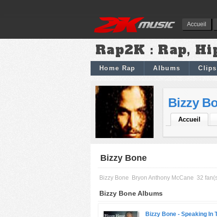
Accueil
Rap2K : Rap, Hi
Home Rap
Albums
Clips
Bizzy B
Accueil
Bizzy Bone
Bizzy Bone
Bryon Anthony McCane
32 fan(
Bizzy Bone Albums
Bizzy Bone -
Speaking In 