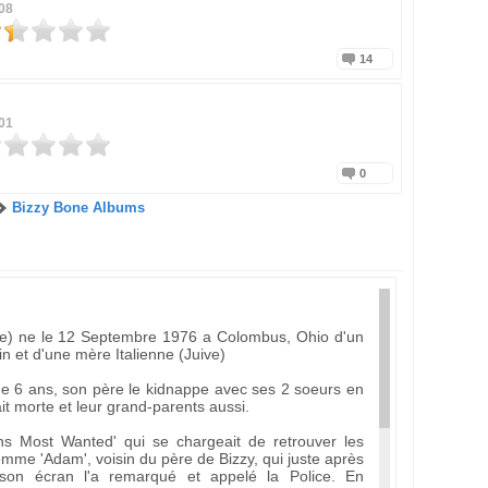
08
14
01
0
Bizzy Bone Albums
e) ne le 12 Septembre 1976 a Colombus, Ohio d'un
n et d'une mère Italienne (Juive)
ue 6 ans, son père le kidnappe avec ses 2 soeurs en
ait morte et leur grand-parents aussi.
ns Most Wanted' qui se chargeait de retrouver les
mme 'Adam', voisin du père de Bizzy, qui juste après
 son écran l'a remarqué et appelé la Police. En