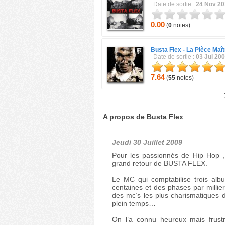
Date de sortie :
24 Nov 2
0.00
(
0
notes)
Busta Flex -
La Pièce Maî
Date de sortie :
03 Jul 20
7.64
(
55
notes)
A propos de Busta Flex
Jeudi 30 Juillet 2009
Pour les passionnés de Hip Hop , 
grand retour de BUSTA FLEX.
Le MC qui comptabilise trois albu
centaines et des phases par millier
des mc’s les plus charismatiques d
plein temps…
On l’a connu heureux mais frust