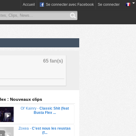
Accueil
Se connecter avec Facebook
Se connecter
65 fan(s)
lex : Nouveaux clips
Ol' Kainry -
Classic Shit (feat
Busta Flex ...
Zoxea -
C'est nous les reustas
(f...