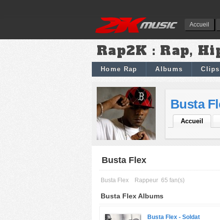
Accueil
Rap2K : Rap, Hi
Home Rap
Albums
Clips
Busta Fl
Accueil
Busta Flex
Busta Flex
Rappeur
65 fan(s)
Busta Flex Albums
Busta Flex -
Soldat