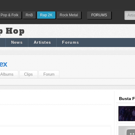
Pop & Folk
RnB
Rap 2K
Rock Metal
FORUMS
p Hop
News
Artistes
Forums
ex
Albums
Clips
Forum
Busta F