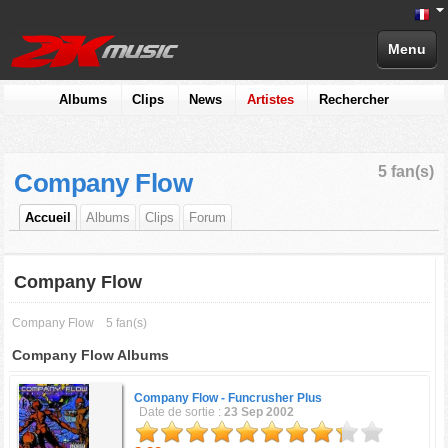
Menu
Albums
Clips
News
Artistes
Rechercher
5 fan(s)
Company Flow
Accueil
Albums
Clips
Forum
Company Flow
Company Flow
5 fan(s)
Company Flow Albums
Company Flow -
Funcrusher Plus
Date de sortie :
23 Sep 2002