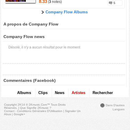
8.33
(
3
notes)
5
Company Flow Albums
A propos de Company Flow
Company Flow news
Désolé, il n'y a aucun résultat pour le moment
Commentaires (Facebook)
Albums
Clips
News
Artistes
Rechercher
Copyright 2K14 © 2Kmusic.com™
Tous Droits
Dans D'autres
Réservés
. |
Que Signifie 2Kmusic ?
Langues
Contact - Conditions Générales D'Utilisation
|
Signaler Un
Abus
|
Google+