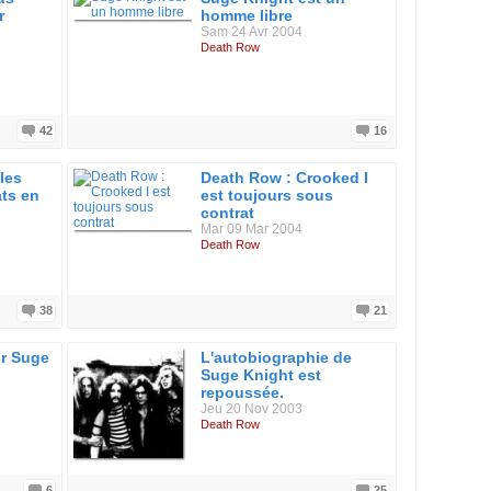
r
homme libre
Sam 24 Avr 2004
Death Row
42
16
les
Death Row : Crooked I
ats en
est toujours sous
contrat
Mar 09 Mar 2004
Death Row
38
21
r Suge
L'autobiographie de
Suge Knight est
repoussée.
Jeu 20 Nov 2003
Death Row
6
25