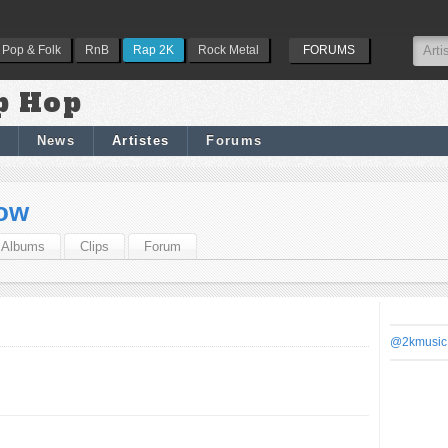
Pop & Folk
RnB
Rap 2K
Rock Metal
FORUMS
p Hop
News
Artistes
Forums
ow
Albums
Clips
Forum
@2kmusic