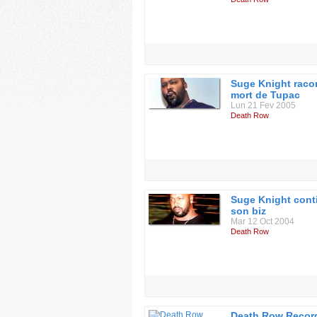
Suge Knight racon
mort de Tupac
Lun 21 Fev 2005
Death Row
Suge Knight cont
son biz
Mar 12 Oct 2004
Death Row
Death Row Recor