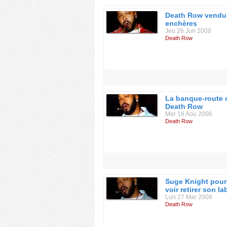
Death Row vendu
enchères
Jeu 26 Jun 2008
Death Row
La banque-route 
Death Row
Mer 16 Aou 2006
Death Row
Suge Knight pourr
voir retirer son lab
Lun 27 Mar 2006
Death Row