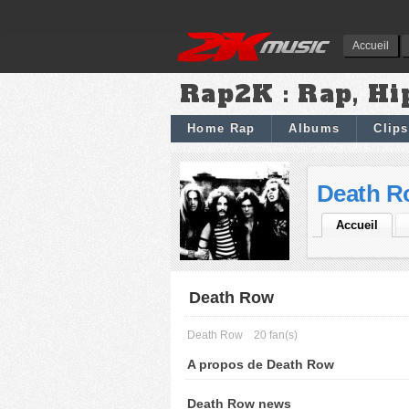
Accueil
Rap2K : Rap, Hi
Home Rap
Albums
Clips
Death R
Accueil
Death Row
Death Row
20 fan(s)
A propos de Death Row
Death Row news