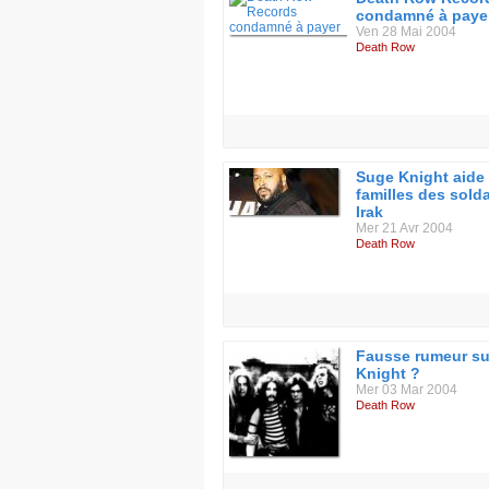
condamné à paye
Ven 28 Mai 2004
Death Row
Suge Knight aide 
familles des sold
Irak
Mer 21 Avr 2004
Death Row
Fausse rumeur su
Knight ?
Mer 03 Mar 2004
Death Row