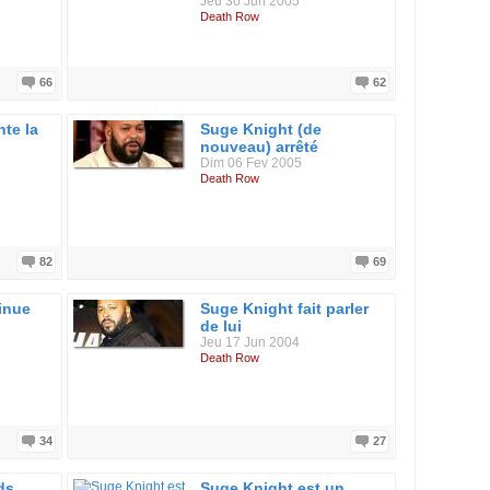
Jeu 30 Jun 2005
Death Row
66
62
te la
Suge Knight (de
nouveau) arrêté
Dim 06 Fev 2005
Death Row
82
69
inue
Suge Knight fait parler
de lui
Jeu 17 Jun 2004
Death Row
34
27
ds
Suge Knight est un