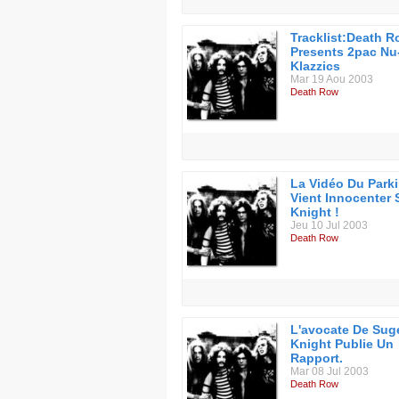
Tracklist:Death 
Presents 2pac Nu
Klazzics
Mar 19 Aou 2003
Death Row
La Vidéo Du Park
Vient Innocenter
Knight !
Jeu 10 Jul 2003
Death Row
L'avocate De Sug
Knight Publie Un
Rapport.
Mar 08 Jul 2003
Death Row