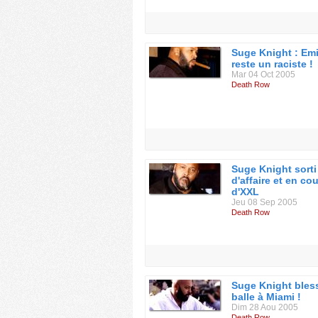
Suge Knight : Em
reste un raciste !
Mar 04 Oct 2005
Death Row
Suge Knight sorti
d'affaire et en co
d'XXL
Jeu 08 Sep 2005
Death Row
Suge Knight bles
balle à Miami !
Dim 28 Aou 2005
Death Row