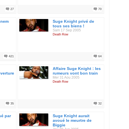
27
70
inem
Suge Knight privé de
tous ses biens !
Sam 17 Sep 2005
Death Row
421
64
Affaire Suge Knight : les
uverture
rumeurs vont bon train
Mer 31 Aou 2005
Death Row
35
32
sé par
Suge Knight aurait
avoué le meurtre de
Biggie