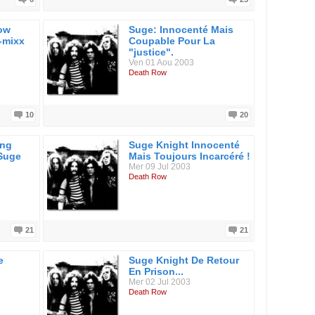
Row
Suge: Innocenté Mais
-mixx
Coupable Pour La
"justice".
Ven 01 Aou 2003
Death Row
10
20
ing
Suge Knight Innocenté
 Suge
Mais Toujours Incarcéré !
Mer 09 Jul 2003
Death Row
21
21
e
Suge Knight De Retour
En Prison...
Mer 02 Jul 2003
Death Row