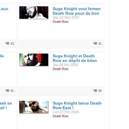
 aux
Suge Knight veut fermer
Death Row pour de bon
Mar 20 Mar 2007
Death Row
33
31
de
Suge Knight et Death
Row en dépôt de bilan
Jeu 06 Avr 2006
Death Row
41
39
ait se
Suge Knight lance Death
el !
Row East !
Lun 27 Fev 2006
Death Row