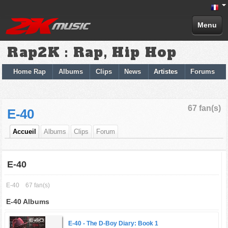
Menu
Rap2K : Rap, Hip Hop
Home Rap
Albums
Clips
News
Artistes
Forums
67 fan(s)
E-40
Accueil
Albums
Clips
Forum
E-40
E-40
67 fan(s)
E-40 Albums
E-40 -
The D-Boy Diary: Book 1