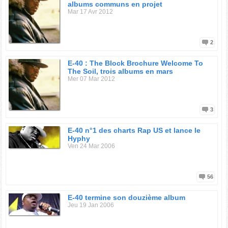
albums communs en projet
Mar 17 Avr 2012
2
E-40 : The Block Brochure Welcome To
The Soil, trois albums en mars
Mer 07 Mar 2012
3
E-40 n°1 des charts Rap US et lance le
Hyphy
Ven 24 Mar 2006
56
E-40 termine son douzième album
Jeu 19 Jan 2006