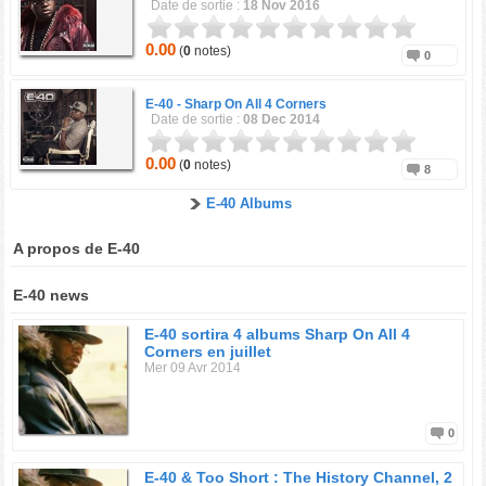
Date de sortie :
18 Nov 2016
0.00
(
0
notes)
0
E-40 -
Sharp On All 4 Corners
Date de sortie :
08 Dec 2014
0.00
(
0
notes)
8
E-40 Albums
A propos de E-40
E-40 news
E-40 sortira 4 albums Sharp On All 4
Corners en juillet
Mer 09 Avr 2014
0
E-40 & Too Short : The History Channel, 2