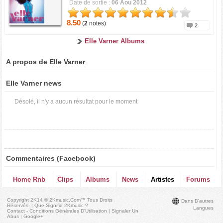
Date de sortie :
06 Aou 2012
8.50
(
2
notes)
2
Elle Varner Albums
A propos de Elle Varner
Elle Varner news
Désolé, il n'y a aucun résultat pour le moment
Commentaires (Facebook)
Home Rnb
Clips
Albums
News
Artistes
Forums
Copyright 2K14 © 2Kmusic.com™
Tous Droits
Dans D'autres
Réservés
. |
Que Signifie 2Kmusic ?
Langues
Contact - Conditions Générales D'Utilisation
|
Signaler Un
Abus
|
Google+