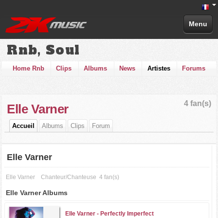
Menu
Rnb, Soul
Home Rnb
Clips
Albums
News
Artistes
Forums
4 fan(s)
Elle Varner
Accueil
Albums
Clips
Forum
Elle Varner
Elle Varner
Chanteur/Chanteuse
4 fan(s)
Elle Varner Albums
Elle Varner -
Perfectly Imperfect