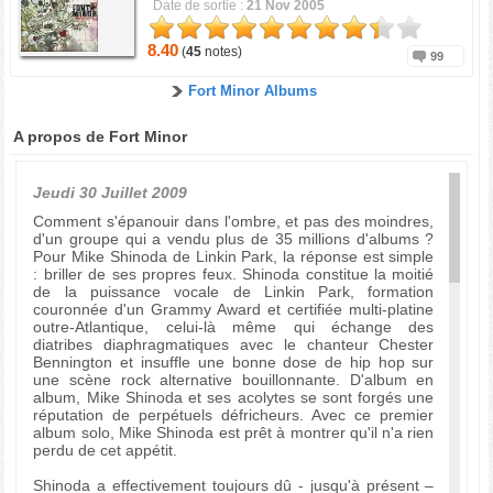
Date de sortie :
21 Nov 2005
8.40
(
45
notes)
99
Fort Minor Albums
A propos de Fort Minor
Jeudi 30 Juillet 2009
Comment s'épanouir dans l'ombre, et pas des moindres,
d'un groupe qui a vendu plus de 35 millions d'albums ?
Pour Mike Shinoda de Linkin Park, la réponse est simple
: briller de ses propres feux. Shinoda constitue la moitié
de la puissance vocale de Linkin Park, formation
couronnée d'un Grammy Award et certifiée multi-platine
outre-Atlantique, celui-là même qui échange des
diatribes diaphragmatiques avec le chanteur Chester
Bennington et insuffle une bonne dose de hip hop sur
une scène rock alternative bouillonnante. D'album en
album, Mike Shinoda et ses acolytes se sont forgés une
réputation de perpétuels défricheurs. Avec ce premier
album solo, Mike Shinoda est prêt à montrer qu'il n'a rien
perdu de cet appétit.
Shinoda a effectivement toujours dû - jusqu'à présent –