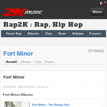
Menu
Rap2K : Rap, Hip Hop
Home Rap
Albums
Clips
News
Artistes
Forums
23 fan(s)
Fort Minor
Accueil
Albums
Clips
Forum
Fort Minor
Fort Minor
Mike Shinoda
23 fan(s)
Fort Minor Albums
Fort Minor -
The Rising Tied