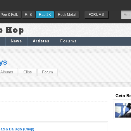
Pop & Folk
RnB
Rap 2K
Rock Metal
FORUMS
p Hop
News
Artistes
Forums
ys
Albums
Clips
Forum
Geto Bo
ad & Da Ugly (Chop)