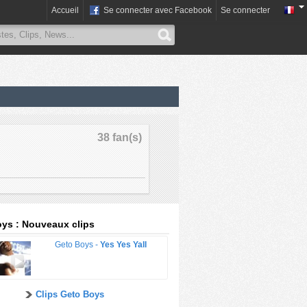
Accueil
Se connecter avec Facebook
Se connecter
38 fan(s)
ys : Nouveaux clips
Geto Boys -
Yes Yes Yall
Clips Geto Boys