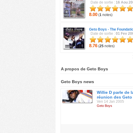
Date de sortie :
16 Aou 2
8.00
(
1
notes)
Geto Boys -
The Foundati
Date de sortie :
01 Fev 20
8.76
(
25
notes)
A propos de Geto Boys
Geto Boys news
Willie D parle de l
réunion des Geto
Ven 14 Jan 2005
Geto Boys