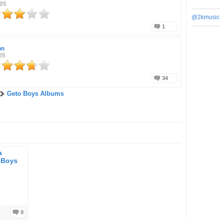
005
@2kmusic
1
on
05
34
Geto Boys Albums
a
 Boys
0