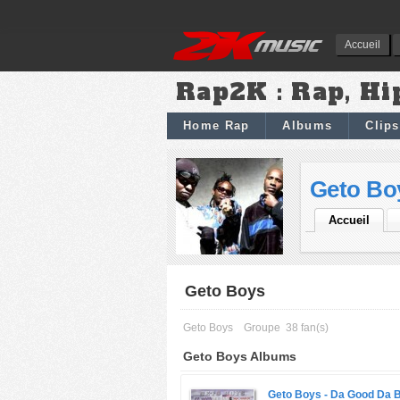
Accueil
Rap2K : Rap, Hi
Home Rap
Albums
Clips
Geto Bo
Accueil
Geto Boys
Geto Boys
Groupe
38 fan(s)
Geto Boys Albums
Geto Boys -
Da Good Da B