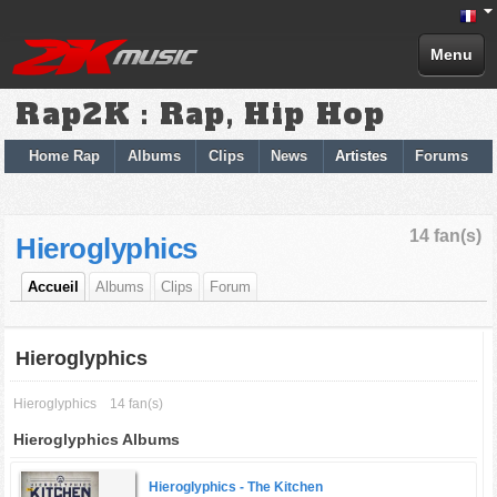
Menu
Rap2K : Rap, Hip Hop
Home Rap
Albums
Clips
News
Artistes
Forums
14 fan(s)
Hieroglyphics
Accueil
Albums
Clips
Forum
Hieroglyphics
Hieroglyphics
14 fan(s)
Hieroglyphics Albums
Hieroglyphics -
The Kitchen