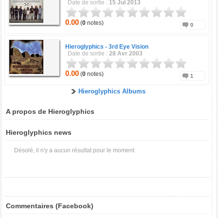
Date de sortie :
15 Jul 2013
0.00
(
0
notes)
0
Hieroglyphics -
3rd Eye Vision
Date de sortie :
28 Avr 2003
0.00
(
0
notes)
1
Hieroglyphics Albums
A propos de Hieroglyphics
Hieroglyphics news
Désolé, il n'y a aucun résultat pour le moment
Commentaires (Facebook)