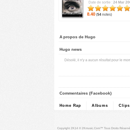
Date de sortie :
24 Mar 20
8.40
(
54
notes)
A propos de Hugo
Hugo news
Désolé, il n'y a aucun résultat pour le mo
Commentaires (Facebook)
Home Rap
Albums
Clips
Copyright 2K14 © 2Kmusic.com™
Tous Droits Réserv