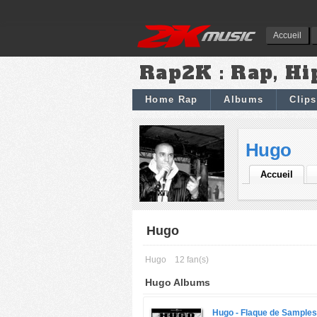
Accueil
Rap2K : Rap, Hi
Home Rap
Albums
Clips
Hugo
Accueil
Hugo
Hugo
12 fan(s)
Hugo Albums
Hugo -
Flaque de Samples