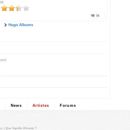
08
78
Hugo Albums
ment
News
Artistes
Forums
és
. |
Que Signifie 2Kmusic ?