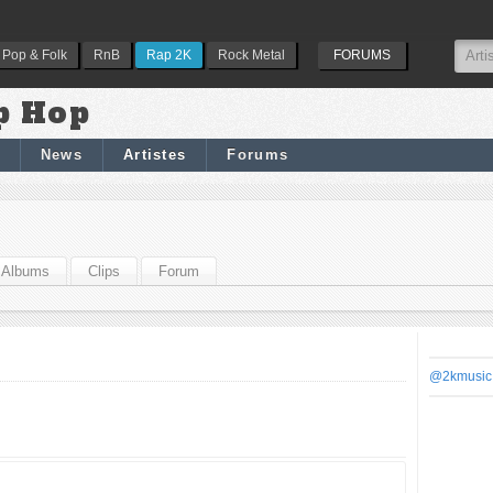
Pop & Folk
RnB
Rap 2K
Rock Metal
FORUMS
p Hop
News
Artistes
Forums
Albums
Clips
Forum
@2kmusic