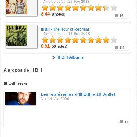
Date de sortie :
25 Fev 2013
8.44
(
8
notes)
16
Ill Bill -
The Hour of Reprisal
Date de sortie :
16 Sep 2008
8.91
(
56
notes)
111
Ill Bill Albums
A propos de Ill Bill
Ill Bill news
Les représailles d'Ill Bill le 18 Juillet
Mar 14 Mar 2006
17