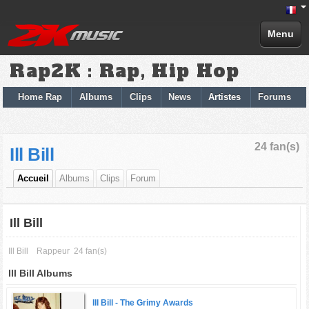
Menu
Rap2K : Rap, Hip Hop
Home Rap
Albums
Clips
News
Artistes
Forums
24 fan(s)
Ill Bill
Accueil
Albums
Clips
Forum
Ill Bill
Ill Bill
Rappeur
24 fan(s)
Ill Bill Albums
Ill Bill -
The Grimy Awards