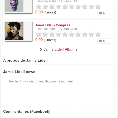
Date de sortie :
19 Fev 2013
0.00
(
0
notes)
0
Jamie Lidell -
Compass
Date de sortie :
17 Mai 2010
0.00
(
0
notes)
0
Jamie Lidell Albums
A propos de Jamie Lidell
Jamie Lidell news
Désolé, il n'y a aucun résultat pour le moment
Commentaires (Facebook)