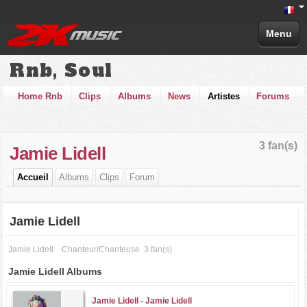
Menu
Rnb, Soul
Home Rnb
Clips
Albums
News
Artistes
Forums
3 fan(s)
Jamie Lidell
Accueil
Albums
Clips
Forum
Jamie Lidell
Jamie Lidell
Chanteur/Chanteuse
3 fan(s)
Jamie Lidell Albums
Jamie Lidell -
Jamie Lidell