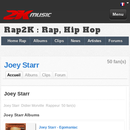
Menu
Rap2K : Rap, Hip Hop
Home Rap
Albums
Clips
News
Artistes
Forums
50 fan(s)
Joey Starr
Accueil
Albums
Clips
Forum
Joey Starr
Joey Starr
Didier Morville
Rappeur
50 fan(s)
Joey Starr Albums
Joey Starr -
Egomaniac