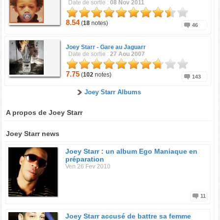
Date de sortie :
08 Nov 2011
8.54
(
18
notes)
46
Joey Starr -
Gare au Jaguarr
Date de sortie :
27 Aou 2007
7.75
(
102
notes)
143
Joey Starr Albums
A propos de Joey Starr
Joey Starr news
Joey Starr : un album Ego Maniaque en
préparation
Ven 26 Fev 2010
11
Joey Starr accusé de battre sa femme