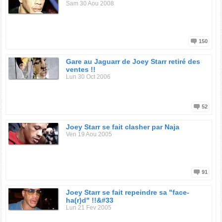
Sam 30 Aou 2008
150
Gare au Jaguarr de Joey Starr retiré des
ventes !!
Lun 30 Oct 2006
52
Joey Starr se fait clasher par Naja
Ven 19 Aou 2005
91
Joey Starr se fait repeindre sa "face-
ha(r)d" !!&#33
Lun 21 Fev 2005