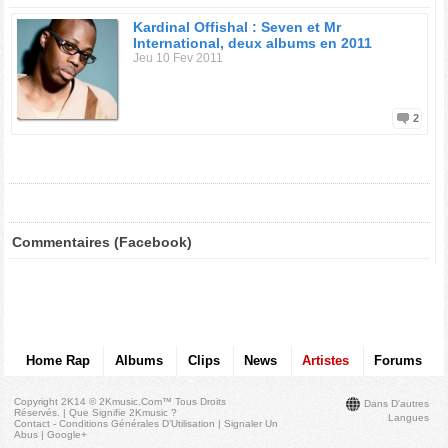
Kardinal Offishal : Seven et Mr
International, deux albums en 2011
Jeu 10 Fev 2011
2
Commentaires (Facebook)
Home Rap
Albums
Clips
News
Artistes
Forums
Copyright 2K14 © 2Kmusic.com™
Tous Droits
Dans D'autres
Réservés
. |
Que Signifie 2Kmusic ?
Langues
Contact - Conditions Générales D'Utilisation
|
Signaler Un
Abus
|
Google+