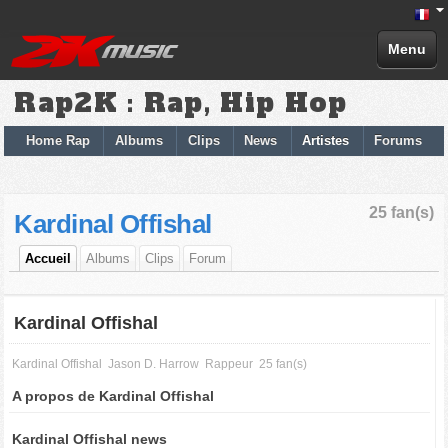
Menu
Rap2K : Rap, Hip Hop
Home Rap
Albums
Clips
News
Artistes
Forums
25 fan(s)
Kardinal Offishal
Accueil
Albums
Clips
Forum
Kardinal Offishal
Kardinal Offishal
Jason D. Harrow
Rappeur
25 fan(s)
A propos de Kardinal Offishal
Kardinal Offishal news