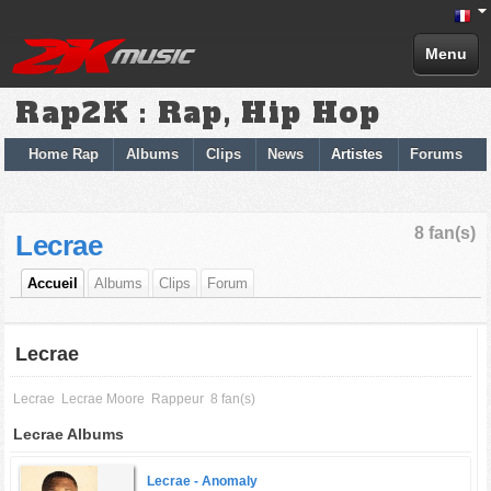
Menu
Rap2K : Rap, Hip Hop
Home Rap
Albums
Clips
News
Artistes
Forums
8 fan(s)
Lecrae
Accueil
Albums
Clips
Forum
Lecrae
Lecrae
Lecrae Moore
Rappeur
8 fan(s)
Lecrae Albums
Lecrae -
Anomaly