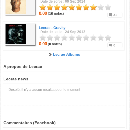
Date de sortie :
09 Sep 2014
8.00
(
10
notes)
31
Lecrae -
Gravity
Date de sortie :
24 Sep 2012
0.00
(
0
notes)
0
Lecrae Albums
A propos de Lecrae
Lecrae news
Désolé, il n'y a aucun résultat pour le moment
Commentaires (Facebook)