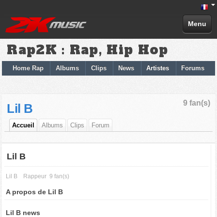
Menu
Rap2K : Rap, Hip Hop
Home Rap
Albums
Clips
News
Artistes
Forums
9 fan(s)
Lil B
Accueil
Albums
Clips
Forum
Lil B
Lil B
Rappeur
9 fan(s)
A propos de Lil B
Lil B news