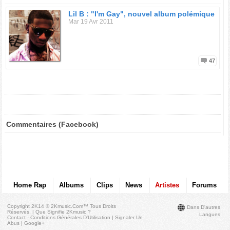
Lil B : "I'm Gay", nouvel album polémique
Mar 19 Avr 2011
47
Commentaires (Facebook)
Home Rap
Albums
Clips
News
Artistes
Forums
Copyright 2K14 © 2Kmusic.com™
Tous Droits
Dans D'autres
Réservés
. |
Que Signifie 2Kmusic ?
Langues
Contact - Conditions Générales D'Utilisation
|
Signaler Un
Abus
|
Google+