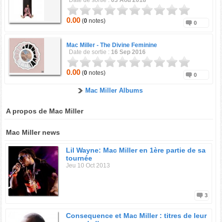
Date de sortie :
03 Aou 2018
0.00
(
0
notes)
0
Mac Miller -
The Divine Feminine
Date de sortie :
16 Sep 2016
0.00
(
0
notes)
0
Mac Miller Albums
A propos de Mac Miller
Mac Miller news
Lil Wayne: Mac Miller en 1ère partie de sa
tournée
Jeu 10 Oct 2013
3
Consequence et Mac Miller : titres de leur