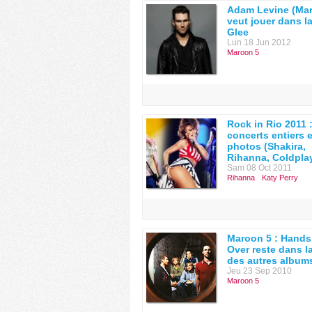
Adam Levine (Mar
veut jouer dans la
Glee
Lun 18 Jun 2012
Maroon 5
Rock in Rio 2011 
concerts entiers e
photos (Shakira,
Rihanna, Coldplay.
Sam 08 Oct 2011
Rihanna
Katy Perry
Maroon 5 : Hands 
Over reste dans l
des autres album
Jeu 23 Sep 2010
Maroon 5