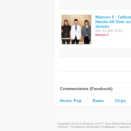
Maroon 5 : l'albu
Hands All Over ser
dernier
Mer 31 Mar 2010
Maroon 5
Commentaires (Facebook)
Home Pop
News
Clips
Copyright 2K14 © 2Kmusic.com™
Tous Droits Réserv
Contact - Conditions Générales D'Utilisation
|
Signaler