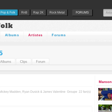
Pop & Folk
RnB
Rap 2K
Rock Metal
FORUMS
Folk
Albums
Artistes
Forums
5
Albums
Clips
Forum
Maroon 
Mickey Madden, Ryan Dusick & James Valentine
Groupe
22 fan(s)