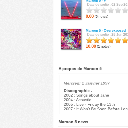
Maroon 5 -
V
Date de sortie :
02 Sep 20
0.00
(
0
notes)
Maroon 5 -
Overexposed
Date de sortie :
25 Jun 20
10.00
(
1
notes)
A propos de Maroon 5
Mercredi 1 Janvier 1997
Discographie :
2002 : Songs about Jane
2004 : Acoustic
2005 : Live - Friday the 13th
2007 : It Won't Be Soon Before Lo
Maroon 5 news