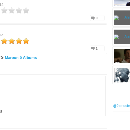
14
0
12
1
Maroon 5 Albums
@2kmusic
ng