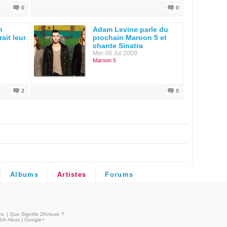
0
0
m
Adam Levine parle du
ait leur
prochain Maroon 5 et
chante Sinatra
Mer 08 Jul 2009
Maroon 5
2
0
Albums
Artistes
Forums
és
. |
Que Signifie 2Kmusic ?
 Un Abus
|
Google+