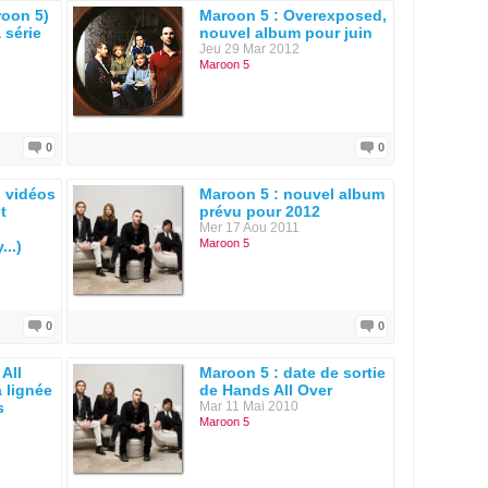
oon 5)
Maroon 5 : Overexposed,
 série
nouvel album pour juin
Jeu 29 Mar 2012
Maroon 5
0
0
: vidéos
Maroon 5 : nouvel album
t
prévu pour 2012
Mer 17 Aou 2011
Maroon 5
..)
0
0
All
Maroon 5 : date de sortie
a lignée
de Hands All Over
s
Mar 11 Mai 2010
Maroon 5