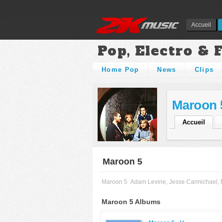
Accueil
Pop, Electro & 
Home Pop
News
Clips
Maroon 
Accueil
Maroon 5
Maroon 5
Adam Levine, Jesse Carmichael, 
Maroon 5 Albums