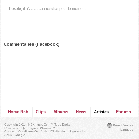
Désolé, il n'y a aucun résultat pour le moment
Commentaires (Facebook)
Home Rnb
Clips
Albums
News
Artistes
Forums
Copyright 2K14 © 2Kmusic.com™
Tous Droits
Dans D'autres
Réservés
. |
Que Signifie 2Kmusic ?
Langues
Contact - Conditions Générales D'Utilisation
|
Signaler Un
Abus
|
Google+