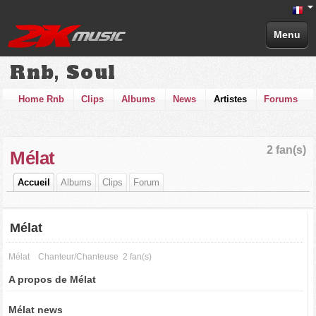
Menu
Rnb, Soul
Home Rnb
Clips
Albums
News
Artistes
Forums
2 fan(s)
Mélat
Accueil
Albums
Clips
Forum
Mélat
Mélat
Chanteur/Chanteuse
2 fan(s)
A propos de Mélat
Mélat news