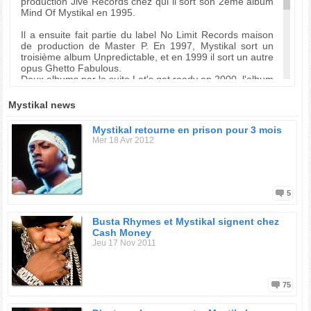
production Jive Records chez qui il sort son 2ème album
Mind Of Mystikal en 1995.
Il a ensuite fait partie du label No Limit Records maison
de production de Master P. En 1997, Mystikal sort un
troisième album Unpredictable, et en 1999 il sort un autre
opus Ghetto Fabulous.
Deux albums par la suite Let's get ready en 2000, l'album
de sa discographie qui a eu le plus de succès, avec des
titres comme "Danger" ou "Shake ya ass". Et puis en
Mystikal news
2001 Tarantula, le dernier album à ce jour avec le single
"Bouncin' Back".
Mystikal retourne en prison pour 3 mois
Mer 18 Avr 2012
En 2003, Mystikal avait l'intention de quitter le label No
Limit Records, mais il est actuellement en prison...
Biographie de sgtcruz
5
Busta Rhymes et Mystikal signent chez
Cash Money
Jeu 17 Nov 2011
75