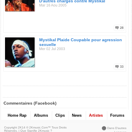
D'autres charges contre Mystikal
Mar 16 Aou 2005
28
Mystikal Plaide Coupable pour agression
sexuelle
Mer 02 Jul 2003
33
Commentaires (Facebook)
Home Rap
Albums
Clips
News
Artistes
Forums
Copyright 2K14 © 2Kmusic.com™
Tous Droits
Dans D'autres
Réservés
. |
Que Signifie 2Kmusic ?