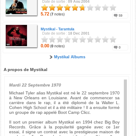
Date de sortie :
09 Aou 2004
5.72
(
7
notes)
59
Mystikal -
Tarantula
Date de sortie :
18 Dec 2001
0.00
(
0
notes)
0
Mystikal Albums
A propos de Mystikal
Mardi 22 Septembre 1970
Michael Tyler alias Mystikal est né le 22 septembre 1970
à New Orleans en Louisiane. Avant de commencer sa
carrière dans le rap, il a été diplomé de la Walter L.
Cohen High School et il a été militaire ! Il a ensuite formé
un groupe de rap appelé Boot Camp Clicc.
Il sort un premier album Mystikal en 1994 chez Big Boy
Records. Grâce à la popularité gagnée avec ce 1er
essai, il signe un contrat avec la prestigieuse maison de