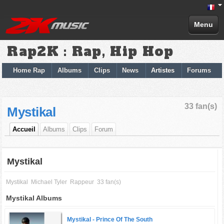
Menu
Rap2K : Rap, Hip Hop
Home Rap
Albums
Clips
News
Artistes
Forums
33 fan(s)
Mystikal
Accueil
Albums
Clips
Forum
Mystikal
Mystikal
Michael Tyler
Rappeur
33 fan(s)
Mystikal Albums
Mystikal -
Prince Of The South