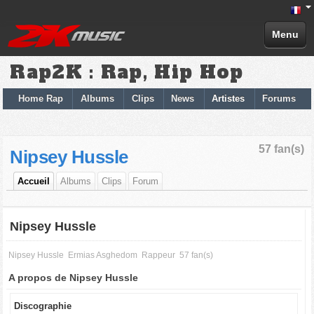
Menu
Rap2K : Rap, Hip Hop
Home Rap
Albums
Clips
News
Artistes
Forums
57 fan(s)
Nipsey Hussle
Accueil
Albums
Clips
Forum
Nipsey Hussle
Nipsey Hussle
Ermias Asghedom
Rappeur
57 fan(s)
A propos de Nipsey Hussle
Discographie