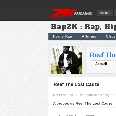
Accueil
Rap2K : Rap, Hi
Home Rap
Albums
Clips
Reef Th
Accueil
Reef The Lost Cauze
Reef The Lost Cauze
Sharif Talib Lacey
13 
A propos de Reef The Lost Cauze