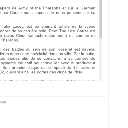
Papers de Army of the Pharaohs et sur le German
Lost Cauze nous impose de nous pencher sur sa
Talib Lacey, est un éminant artiste de la scène
ehors de sa carrière solo, Reef The Lost Cauze est
 (avec Chief Kamachi notamment) et, comme dit
e Pharaohs.
r des battles au sein de son lycée et est devenu
urs dans cette spécialité dans sa ville. Par la suite,
ses études afin de se consacrer à sa carrière de
e système éducatif pour travailler avec le producteur
o. Son premier disque est composé de 12 tracks et
002, ouvrant ainsi les portes des clubs de Phily.
nd album solo, Invisible Empire. Il distribue l'album
vers le pays, tournées durant lesquelles il gagne le
 prend la seconde place du Blaze Freestyle Battle à
es victoire dans les battles et son nom suscite de plus
ment
 solo de Reef, sort en 2005 et fait l'unanimité dans
 faste pour Reef puisqu'il devient membre du groupe
oupe sort la même année Black Candles. Les choses
2006 sur deux morceaux du désormais classique The
aohs. En 2007, Reef fait de nouveau parler de lui en