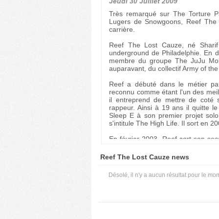
Jeudi 30 Juillet 2009
Très remarqué sur The Torture 
Lugers de Snowgoons, Reef The 
carrière.
Reef The Lost Cauze, né Sharif 
underground de Philadelphie. En d
membre du groupe The JuJu Mob
auparavant, du collectif Army of th
Reef a débuté dans le métier pa
reconnu comme étant l'un des meille
il entreprend de mettre de coté 
rappeur. Ainsi à 19 ans il quitte l
Sleep E à son premier projet sol
s'intitule The High Life. Il sort en 2
En février 2003, Reef sort son seco
lui-même pendant ses tournées à tra
Mic Check Battle à Philadelphie et
Reef The Lost Cauze news
Oakland en Californie. Il mutliplie l
en plus d'intérêt.
Désolé, il n'y a aucun résultat pour le mo
Feast Or Famine, le troisième album
la profession. 2005 est une année
JuJu Mob de Chief Kamachi. Le gr
s'accelèrent et Reef apparait en 
Torture Papers de Army of the Phar