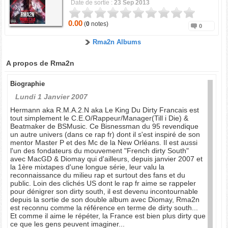
Date de sortie :
23 Sep 2013
0.00
(
0
notes)
0
Rma2n Albums
A propos de Rma2n
Biographie
Lundi 1 Janvier 2007
Hermann aka R.M.A.2.N aka Le King Du Dirty Francais est
tout simplement le C.E.O/Rappeur/Manager(Till i Die) &
Beatmaker de BSMusic. Ce Bisnessman du 95 revendique
un autre univers (dans ce rap fr) dont il s'est inspiré de son
mentor Master P et des Mc de la New Orléans. Il est aussi
l'un des fondateurs du mouvement "French dirty South"
avec MacGD & Diomay qui d'ailleurs, depuis janvier 2007 et
la 1ère mixtapes d'une longue série, leur valu la
reconnaissance du milieu rap et surtout des fans et du
public. Loin des clichés US dont le rap fr aime se rappeler
pour dénigrer son dirty south, il est devenu incontournable
depuis la sortie de son double album avec Diomay, Rma2n
est reconnu comme la référence en terme de dirty south...
Et comme il aime le répéter, la France est bien plus dirty que
ce que les gens peuvent imaginer...