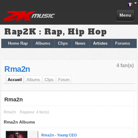
Menu
Rap2K : Rap, Hip Hop
Home Rap
Albums
Clips
News
Artistes
Forums
4 fan(s)
Rma2n
Accueil
Albums
Clips
Forum
Rma2n
Rma2n
Rappeur
4 fan(s)
Rma2n Albums
Rma2n -
Young CEO