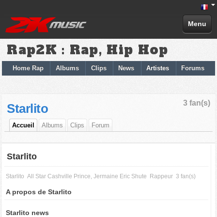
Menu
Rap2K : Rap, Hip Hop
Home Rap
Albums
Clips
News
Artistes
Forums
3 fan(s)
Starlito
Accueil
Albums
Clips
Forum
Starlito
Starlito
All Star Cashville Prince, Jermaine Eric Shute
Rappeur
3 fan(s)
A propos de Starlito
Starlito news