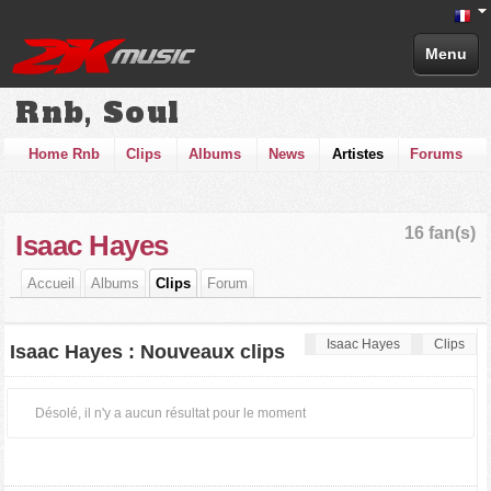
Menu
Rnb, Soul
Home Rnb
Clips
Albums
News
Artistes
Forums
16 fan(s)
Isaac Hayes
Accueil
Albums
Clips
Forum
Isaac Hayes
Clips
Isaac Hayes : Nouveaux clips
Désolé, il n'y a aucun résultat pour le moment