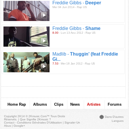
Freddie Gibbs -
Deeper
Mer 04 Jun 2014 - Rap US
Freddie Gibbs -
Shame
8.00
- Lun 13 Aou 2012 - Rap US
Madlib -
Thuggin' (feat Freddie
Gi...
7.53
- Mer 18 Jan 2012 - Rap US
Home Rap
Albums
Clips
News
Artistes
Forums
Copyright 2K14 © 2Kmusic.com™
Tous Droits
Dans D'autres
Réservés
. |
Que Signifie 2Kmusic ?
Langues
Contact - Conditions Générales D'Utilisation
|
Signaler Un
Abus
|
Google+