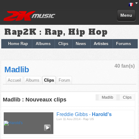
Menu
Rap2K : Rap, Hip Hop
Home Rap
Albums
Clips
News
Artistes
Forums
40 fan(s)
Madlib
Accueil
Albums
Clips
Forum
Madlib
Clips
Madlib : Nouveaux clips
Freddie Gibbs -
Harold's
Lun 11 Aou 2014 - Rap US