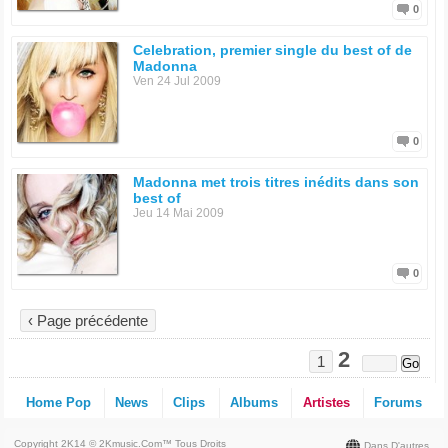
0
Celebration, premier single du best of de
Madonna
Ven 24 Jul 2009
0
Madonna met trois titres inédits dans son
best of
Jeu 14 Mai 2009
0
‹ Page précédente
2
1
Home Pop
News
Clips
Albums
Artistes
Forums
Copyright 2K14 © 2Kmusic.com™
Tous Droits
Dans D'autres