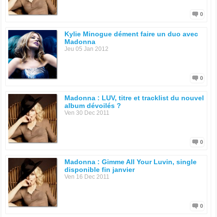
0
Kylie Minogue dément faire un duo avec
Madonna
Jeu 05 Jan 2012
0
Madonna : LUV, titre et tracklist du nouvel
album dévoilés ?
Ven 30 Dec 2011
0
Madonna : Gimme All Your Luvin, single
disponible fin janvier
Ven 16 Dec 2011
0