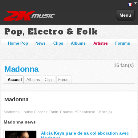
Menu
Pop, Electro & Folk
Home Pop
News
Clips
Albums
Artistes
Forums
16 fan(s)
Madonna
Accueil
Albums
Clips
Forum
Madonna
Madonna
Louise Ciccone Fortin
Chanteur/Chanteuse
16 fan(s)
Madonna news
Alicia Keys parle de sa collaboration avec