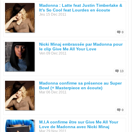
Madonna : Latte feat Justin Timberlake &
It's So Cool feat Lourdes en écoute
Jeu 15 Dec 2011
0
Nicki Minaj embrassée par Madonna pour
le clip Give Me All Your Love
Ven 09 Dec 2011
13
Madonna confirme sa présence au Super
Bowl (+ Masterpiece en écoute)
Mar 06 Dec 2011
0
M.I.A confirme être sur Give Me All Your
Love de Madonna avec Nicki Minaj
Mar 29 Nov 2011