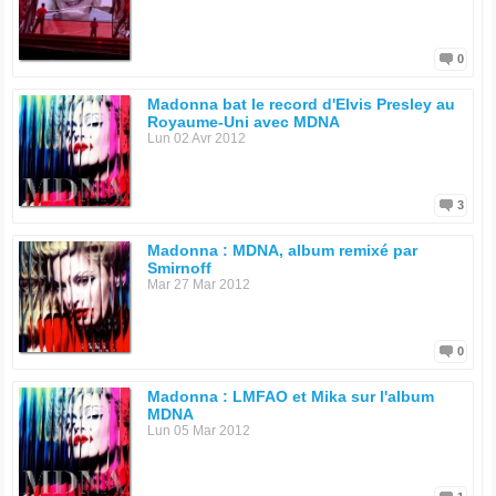
0
Madonna bat le record d'Elvis Presley au
Royaume-Uni avec MDNA
Lun 02 Avr 2012
3
Madonna : MDNA, album remixé par
Smirnoff
Mar 27 Mar 2012
0
Madonna : LMFAO et Mika sur l'album
MDNA
Lun 05 Mar 2012