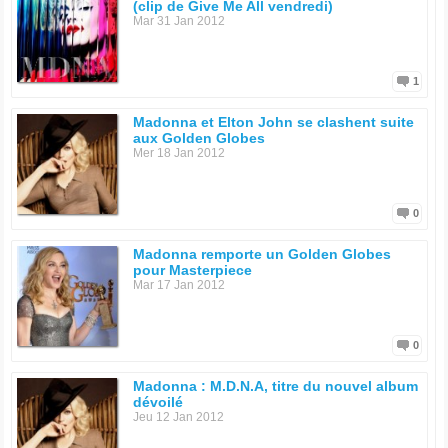
(clip de Give Me All vendredi)
Mar 31 Jan 2012
1
Madonna et Elton John se clashent suite
aux Golden Globes
Mer 18 Jan 2012
0
Madonna remporte un Golden Globes
pour Masterpiece
Mar 17 Jan 2012
0
Madonna : M.D.N.A, titre du nouvel album
dévoilé
Jeu 12 Jan 2012