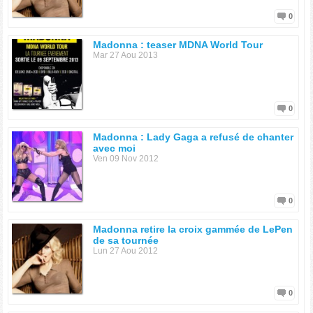
0
Madonna : teaser MDNA World Tour
Mar 27 Aou 2013
0
Madonna : Lady Gaga a refusé de chanter
avec moi
Ven 09 Nov 2012
0
Madonna retire la croix gammée de LePen
de sa tournée
Lun 27 Aou 2012
0