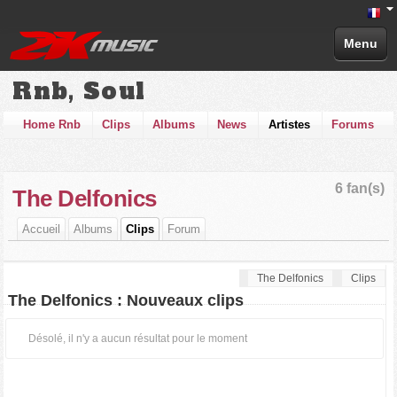
Menu
Rnb, Soul
Home Rnb
Clips
Albums
News
Artistes
Forums
6 fan(s)
The Delfonics
Accueil
Albums
Clips
Forum
The Delfonics
Clips
The Delfonics : Nouveaux clips
Désolé, il n'y a aucun résultat pour le moment