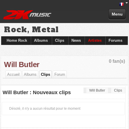
Menu
Rock, Metal
Home Rock
Albums
Clips
News
Artistes
Forums
0 fan(s)
Will Butler
Accueil
Albums
Clips
Forum
Will Butler
Clips
Will Butler : Nouveaux clips
Désolé, il n'y a aucun résultat pour le moment