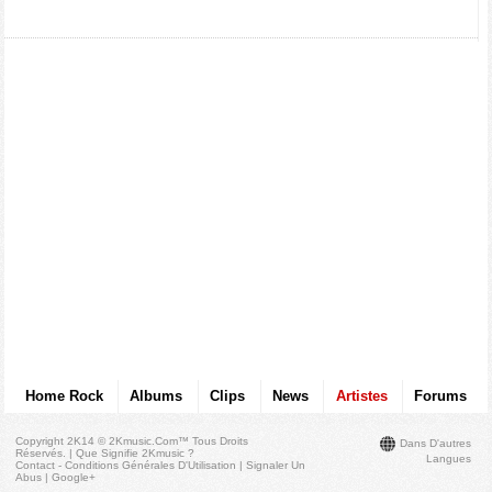
Home Rock
Albums
Clips
News
Artistes
Forums
Copyright 2K14 © 2Kmusic.com™
Tous Droits
Dans D'autres
Réservés
. |
Que Signifie 2Kmusic ?
Langues
Contact - Conditions Générales D'Utilisation
|
Signaler Un
Abus
|
Google+