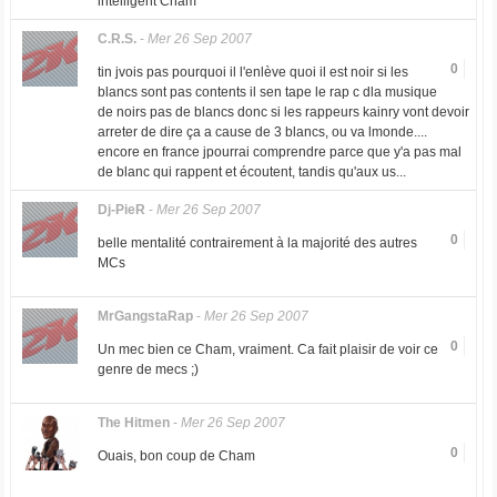
intelligent Cham
C.R.S.
-
Mer 26 Sep 2007
0
tin jvois pas pourquoi il l'enlève quoi il est noir si les
blancs sont pas contents il sen tape le rap c dla musique
de noirs pas de blancs donc si les rappeurs kainry vont devoir
arreter de dire ça a cause de 3 blancs, ou va lmonde....
encore en france jpourrai comprendre parce que y'a pas mal
de blanc qui rappent et écoutent, tandis qu'aux us...
Dj-PieR
-
Mer 26 Sep 2007
0
belle mentalité contrairement à la majorité des autres
MCs
MrGangstaRap
-
Mer 26 Sep 2007
0
Un mec bien ce Cham, vraiment. Ca fait plaisir de voir ce
genre de mecs ;)
The Hitmen
-
Mer 26 Sep 2007
0
Ouais, bon coup de Cham