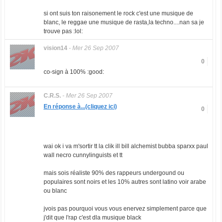
si ont suis ton raisonement le rock c'est une musique de
blanc, le reggae une musique de rasta,la techno....nan sa je
trouve pas :lol:
vision14
-
Mer 26 Sep 2007
0
co-sign à 100% :good:
C.R.S.
-
Mer 26 Sep 2007
En réponse à...(cliquez ici)
0
wai ok i va m'sortir tt la clik ill bill alchemist bubba sparxx paul
wall necro cunnylinguists et tt
mais sois réaliste 90% des rappeurs undergound ou
populaires sont noirs et les 10% autres sont latino voir arabe
ou blanc
jvois pas pourquoi vous vous enervez simplement parce que
j'dit que l'rap c'est dla musique black