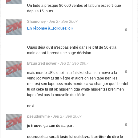
Un bide à presque 80 000 ventes et l'album est sorti que
depuis 15 jours
Shamoney
-
Jeu 27 Sep 2007
En réponse à...(cliquez ici)
0
Ouais déjà qu'il n'est pas entré dans le p'tit de 50 et là
maintenant il prend une sage décision.
B'zup :red power
-
Jeu 27 Sep 2007
0
mais merde c'Est quoi la tu fais koi cham un move a la
yung joc wow tu dit Nègre et alors on sen tape ben les
(noires) sen tape tsss mais merde ca va changer quoi bordel
tu dit ceke tu dit ok nigger nigga white nigger tss bref jmen
tape c'est pas la nouvelle du siècle
next
pseudonyme
-
Jeu 27 Sep 2007
0
je trouve ça con de sa part
pourquoi ça serait juste lui qui devrait arrêter de dire le