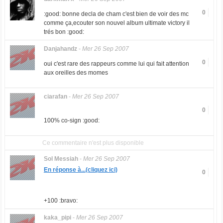
0
:good: bonne decla de cham c'est bien de voir des mc
comme ça,ecouter son nouvel album ultimate victory il
trés bon :good:
Danjahandz
-
Mer 26 Sep 2007
0
oui c'est rare des rappeurs comme lui qui fait attention
aux oreilles des momes
ciarafan
-
Mer 26 Sep 2007
0
100% co-sign :good:
Ce commentaire n'est plus disponible
Sol Messiah
-
Mer 26 Sep 2007
En réponse à...(cliquez ici)
0
+100 :bravo:
kaka_pipi
-
Mer 26 Sep 2007