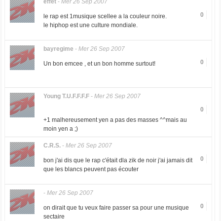
effet
-
Mer 26 Sep 2007
0
le rap est 1musique scellee a la couleur noire.
le hiphop est une culture mondiale.
bayregime
-
Mer 26 Sep 2007
0
Un bon emcee , et un bon homme surtout!
Young T.U.F.F.F.F
-
Mer 26 Sep 2007
0
+1 malhereusement yen a pas des masses ^^mais au
moin yen a ;)
C.R.S.
-
Mer 26 Sep 2007
0
bon j'ai dis que le rap c'était dla zik de noir j'ai jamais dit
que les blancs peuvent pas écouter
-
Mer 26 Sep 2007
0
on dirait que tu veux faire passer sa pour une musique
sectaire