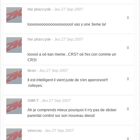
the pharcyde
-
Jeu 27 Sep 2007
0
looooooooooooooooooool vas y une 3eme la!
the pharcyde
-
Jeu 27 Sep 2007
0
looool a oé kan meme...CRS? oé t'es con comme un
CRS!
lleon
-
Jeu 27 Sep 2007
0
Il est intelligent il vient juste de s'en apercevoir!!
:rolleyes:
SliM-T
-
Jeu 27 Sep 2007
0
Ah je comprends mieux pourquoi il n'y pas de sticker
parental control sur son nouveau skeud
vinscou
-
Jeu 27 Sep 2007
0