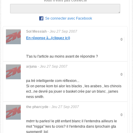
Vous n'êtes pas connecté
Se connecter avec Facebook
Sol Messiah
-
Jeu 27 Sep 2007
En réponse à...(cliquez ici)
0
T'as lu l'article au moins avant de répondre ?
arjuna
-
Jeu 27 Sep 2007
0
pa tré intelligente com réflexion...
Si on pense kom toi alor les blacks , les arabes , les chinois
ect...ne devré pa jouer o basket crée par un blanc , james
ness smith.
the pharcyde
-
Jeu 27 Sep 2007
0
mdrrr tu parles! le ptit enfant blanc il l'entendra ailleurs le
mot "nigga" kes tu crois? il l'entendra dans lprochain gta
surement! :lol: