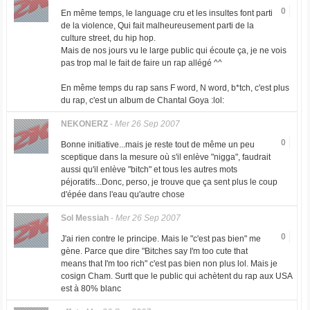
0
En même temps, le language cru et les insultes font parti
de la violence, Qui fait malheureusement parti de la
culture street, du hip hop.
Mais de nos jours vu le large public qui écoute ça, je ne vois
pas trop mal le fait de faire un rap allégé ^^
En même temps du rap sans F word, N word, b*tch, c'est plus
du rap, c'est un album de Chantal Goya :lol:
NEKONERZ
-
Mer 26 Sep 2007
0
Bonne initiative...mais je reste tout de même un peu
sceptique dans la mesure où s'il enlève "nigga", faudrait
aussi qu'il enlève "bitch" et tous les autres mots
péjoratifs...Donc, perso, je trouve que ça sent plus le coup
d'épée dans l'eau qu'autre chose
Sol Messiah
-
Mer 26 Sep 2007
0
J'ai rien contre le principe. Mais le "c'est pas bien" me
gène. Parce que dire "Bitches say I'm too cute that
means that I'm too rich" c'est pas bien non plus lol. Mais je
cosign Cham. Surtt que le public qui achètent du rap aux USA
est à 80% blanc