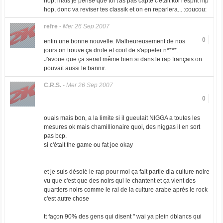
hop, mais je pense que toi t'as pas capté c'était koi l'esprit hip
hop, donc va reviser tes classik et on en reparlera... :coucou:
refre
-
Mer 26 Sep 2007
0
enfin une bonne nouvelle. Malheureusement de nos
jours on trouve ça drole et cool de s'appeler n****.
J'avoue que ça serait même bien si dans le rap français on
pouvait aussi le bannir.
C.R.S.
-
Mer 26 Sep 2007
0
ouais mais bon, a la limite si il gueulait NIGGA a toutes les
mesures ok mais chamillionaire quoi, des niggas il en sort
pas bcp.
si c'était the game ou fat joe okay
et je suis désolé le rap pour moi ça fait partie dla culture noire
vu que c'est que des noirs qui le chantent et ça vient des
quartiers noirs comme le rai de la culture arabe après le rock
c'est autre chose
tt façon 90% des gens qui disent " wai ya plein dblancs qui