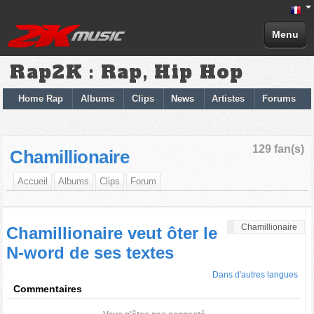
Menu
Rap2K : Rap, Hip Hop
Home Rap
Albums
Clips
News
Artistes
Forums
129 fan(s)
Chamillionaire
Accueil
Albums
Clips
Forum
Chamillionaire
Chamillionaire veut ôter le
N-word de ses textes
Dans d'autres langues
Commentaires