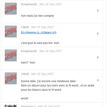
Danjahandz
-
Mer 26 Sep 2007
0
non mais j'ai rien compris
i-MaN
-
Mer 26 Sep 2007
En réponse à...(cliquez ici)
0
c'est quoi tu sais pas lire :huh:
Danjahandz
-
Mer 26 Sep 2007
0
hein? :huh:
i-MaN
-
Mer 26 Sep 2007
0
bonne idée ,j'ai encore une meilleure idée :
faire un album pour les noirs avec le N-word , et un autre
pour les blancs sans le N-word
word!
darkman x
-
Mer 26 Sep 2007