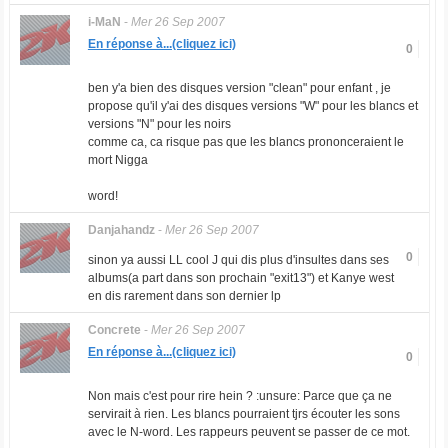
i-MaN
-
Mer 26 Sep 2007
En réponse à...(cliquez ici)
0
ben y'a bien des disques version "clean" pour enfant , je
propose qu'il y'ai des disques versions "W" pour les blancs et
versions "N" pour les noirs
comme ca, ca risque pas que les blancs prononceraient le
mort Nigga
word!
Danjahandz
-
Mer 26 Sep 2007
0
sinon ya aussi LL cool J qui dis plus d'insultes dans ses
albums(a part dans son prochain "exit13") et Kanye west
en dis rarement dans son dernier lp
Concrete
-
Mer 26 Sep 2007
En réponse à...(cliquez ici)
0
Non mais c'est pour rire hein ? :unsure: Parce que ça ne
servirait à rien. Les blancs pourraient tjrs écouter les sons
avec le N-word. Les rappeurs peuvent se passer de ce mot.