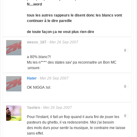
N....word
tous les autres rappeurs le disent donc les blancs vont
continuer à le dire pareille
de toute façon ça ne veut plus rien dire
weezo_187
-
Mer 26 Sep 2007
0
a 80% blanc?!
Ms les n**** des states sav' pa reconnaitre un Bon MC
:unsure:
Hater
-
Mer 26 Sep 2007
0
OK NIGGA :lol:
Yashiro
-
Mer 26 Sep 2007
0
Pour l'instant, il fait un flop quand il aura fini de jouer les
pasteurs du ghetto, il va redescendre. Moi j'ai besoin
des mots durs pour sentir la musique, le contraire me laisse
sans effet.