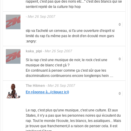
rappent, c'est pas que des noris etc..." c'est des blancs qui se
sentent rejeté de la culture hip hop
-
Mer 26 Sep 2007
0
stp va t'acheté un cerveau, si t'a une ouverture d'esprit si
limité du rap t'a même pas le droit d'en écouté mon gars
:angry:
kaka_pipi
-
Mer 26 Sep 2007
0
Si la rap c'est une musique de noir, le rock c'est une
musique de blanc c'est çà ?
En continuant à penser comme ça c'est sûr que les
discriminations continuerons encore longtemps hein ....
The Hitmen
-
Mer 26 Sep 2007
En réponse à...(cliquez ici)
0
Le rap, c'est plus qu'une musique, c'est une culture. Et aux
States, il n'y a pas que les personnes noires qui écoutent du
rap. Tout le monde l'écoute, les blancs, les asiatiques... Mais
je trouve que franchement,il a raison de penser cela. Il est