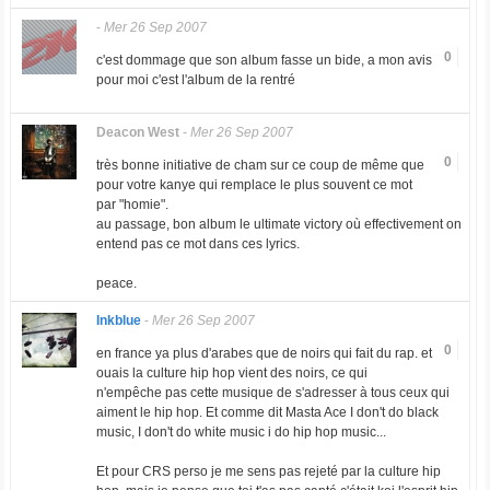
-
Mer 26 Sep 2007
0
c'est dommage que son album fasse un bide, a mon avis
pour moi c'est l'album de la rentré
Deacon West
-
Mer 26 Sep 2007
0
très bonne initiative de cham sur ce coup de même que
pour votre kanye qui remplace le plus souvent ce mot
par "homie".
au passage, bon album le ultimate victory où effectivement on
entend pas ce mot dans ces lyrics.
peace.
Inkblue
-
Mer 26 Sep 2007
0
en france ya plus d'arabes que de noirs qui fait du rap. et
ouais la culture hip hop vient des noirs, ce qui
n'empêche pas cette musique de s'adresser à tous ceux qui
aiment le hip hop. Et comme dit Masta Ace I don't do black
music, I don't do white music i do hip hop music...
Et pour CRS perso je me sens pas rejeté par la culture hip