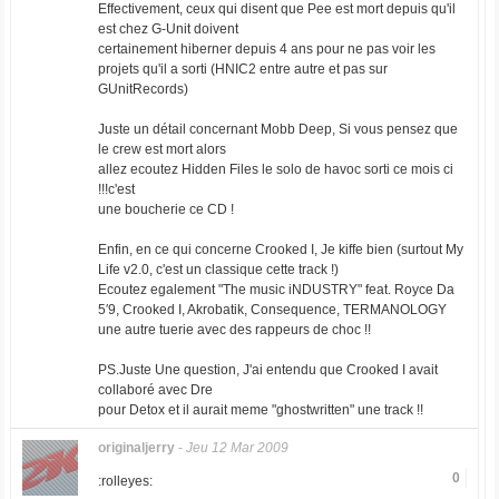
Effectivement, ceux qui disent que Pee est mort depuis qu'il
est chez G-Unit doivent
certainement hiberner depuis 4 ans pour ne pas voir les
projets qu'il a sorti (HNIC2 entre autre et pas sur
GUnitRecords)
Juste un détail concernant Mobb Deep, Si vous pensez que
le crew est mort alors
allez ecoutez Hidden Files le solo de havoc sorti ce mois ci
!!!c'est
une boucherie ce CD !
Enfin, en ce qui concerne Crooked I, Je kiffe bien (surtout My
Life v2.0, c'est un classique cette track !)
Ecoutez egalement "The music iNDUSTRY" feat. Royce Da
5′9, Crooked I, Akrobatik, Consequence, TERMANOLOGY
une autre tuerie avec des rappeurs de choc !!
PS.Juste Une question, J'ai entendu que Crooked I avait
collaboré avec Dre
pour Detox et il aurait meme "ghostwritten" une track !!
originaljerry
-
Jeu 12 Mar 2009
0
:rolleyes: