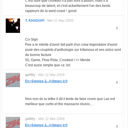
C'est sure que crooked n'a pas sorti d'album, mais il a
beaucoup de talent, et c'est actuellement l'un des bests
rappeurs de la west coast ! :good:
T. KHADAFI
-
Mer 11 Mar 2009
0
Co-Sign
Pee a le mérite d'avoir fait parti d'un crew légendaire d'avoir
posé des couplets d'anthologie sur Infamous et ses solos sont
de bonne facture
50, Game, Flow Rida, Crooked I => Merde
C'est aussi simple que ca :lol:
gofifty
-
Mer 11 Mar 2009
En réponse à...(cliquez ici)
0
Non non ds la lettre il dit il tente de faire croire que Lax est
meilleur que curtis et the massacre réunis....
gofifty
-
Mer 11 Mar 2009
En réponse à...(cliquez ici)
0