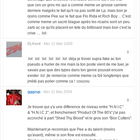
que ces un gros mc qui a comme meme un grosse carriere
derriere malgrès le fait qu'il na pas sortit de Lp, mais bon je
rjoins comme Pee sur le fait que Flo Rida et Rich Boy ... C'est
comme meme un sacré blague après les ricains sont un peu
zarb ac ce qu'ils placent en tete du billboard mais bon c'est la
crise .... :lol:
Dj Kent
-
Mer 11 Mar 2009
0
:lol: :lol: :lol: :lol: :lol: :lol: déja je trover supra fake ac ton
pseudo a hurler de rire mais la ton poste vient de me tuer, je
savais pas que des types dans ton genre pouvait encore
exister :lol: jte remercie comme meme ca fzé longtemps que
jmété pas poiler comme ca ! :coucou:
gggzup
-
Mer 11 Mar 2009
0
Je trouve qui y'a une difference de niveau entre "H.N.I.C"
& "H.N.I.C 2", et frenchement "Product Of The 80's" j'ai pas
accroché à part "Shed Thy Blood" et le gros son "Box Cutters".
Maintenant je reconnais que Pee a du talent (moins
qu'avant), même si son flow est essouflé.