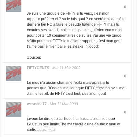
0
Je suis une groupie de FIFTY si tu veux, c'est mon
rappeur préferer et ? sa te fais quoi ? en secrète tu dois être
derrière ton PC a faire le pseudo hater de FIFTY mais tu
écoutes ses skeud, moi je suis pas un galèrien comme toi
pour poster 10 commentaires de suites, j'ai une vie :good:
VOila pour moi FIFTY le meilleur rappeur , c'est mon gout,
t'aime pas je m'en balle les steaks =) :good:
:coucou:
FIFTYCENTS
-
Mer 11 Mar 2009
0
Le mec n'a aucun charisme, voila mais après si tu
penses que ROss est meilleur que FIFTY c''est ton avis, moi
J'aime les zik de FIFTY c'est tout, c'est mon gout
westside77
-
Mer 11 Mar 2009
0
javoue ke dire que curtis et the massacre st mieu que
LAX c un peu limite.The massacre c une daube c mou et
curtis c pas mieu