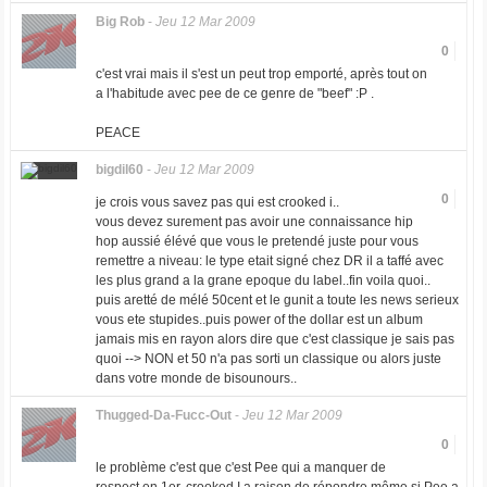
Big Rob
-
Jeu 12 Mar 2009
0
c'est vrai mais il s'est un peut trop emporté, après tout on
a l'habitude avec pee de ce genre de "beef" :P .
PEACE
bigdil60
-
Jeu 12 Mar 2009
0
je crois vous savez pas qui est crooked i..
vous devez surement pas avoir une connaissance hip
hop aussié élévé que vous le pretendé juste pour vous
remettre a niveau: le type etait signé chez DR il a taffé avec
les plus grand a la grane epoque du label..fin voila quoi..
puis aretté de mélé 50cent et le gunit a toute les news serieux
vous ete stupides..puis power of the dollar est un album
jamais mis en rayon alors dire que c'est classique je sais pas
quoi --> NON et 50 n'a pas sorti un classique ou alors juste
dans votre monde de bisounours..
Thugged-Da-Fucc-Out
-
Jeu 12 Mar 2009
0
le problème c'est que c'est Pee qui a manquer de