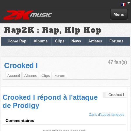
Menu
Rap2K : Rap, Hip Hop
Home Rap
Albums
Clips
News
Artistes
Forums
47 fan(s)
Crooked I
Accueil
Albums
Clips
Forum
Crooked I
Crooked I répond à l'attaque
de Prodigy
Dans d'autres langues
Commentaires