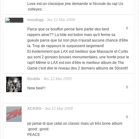
Love est un classique jme demande si t'écoute du rap Us
:rolleyes:
mozdogg
-
Jeu 12 Mar 2009
0
Parce que ce bouffon pense faire partie des best
rappers alive?? La liste est bidon mais qu'il ferme sa
gueule parce que lui non plus n'aurait aucune chance d'être
la. Trop de rappeurs le surpassent largement!
Et évidemment que LAX est meilleur que Massacre et Curtis
qui sont 2 grosses bouses monumentales, une honte pour le
rap!! Même si LAX est loin d'être le meilleur album de The
Game c'est dire le niveau des 2 derniers albums de 50cent!!
Beuhfa
-
Jeu 12 Mar 2009
0
New beef !
ACKRO
-
Jeu 12 Mar 2009
0
jai jamai di que cetai un classic mais un trés bone album
:good: :good:
PEACE