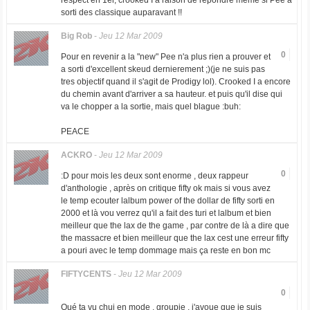
respect en 1er, crooked I a raison de répondre même si Pee a
sorti des classique auparavant !!
Big Rob
-
Jeu 12 Mar 2009
0
Pour en revenir a la "new" Pee n'a plus rien a prouver et
a sorti d'excellent skeud dernierement ;)(je ne suis pas
tres objectif quand il s'agit de Prodigy lol). Crooked I a encore
du chemin avant d'arriver a sa hauteur. et puis qu'il dise qui
va le chopper a la sortie, mais quel blague :buh:
PEACE
ACKRO
-
Jeu 12 Mar 2009
0
:D pour mois les deux sont enorme , deux rappeur
d'anthologie , après on critique fifty ok mais si vous avez
le temp ecouter lalbum power of the dollar de fifty sorti en
2000 et là vou verrez qu'il a fait des turi et lalbum et bien
meilleur que the lax de the game , par contre de là a dire que
the massacre et bien meilleur que the lax cest une erreur fifty
a pouri avec le temp dommage mais ça reste en bon mc
FIFTYCENTS
-
Jeu 12 Mar 2009
0
Oué ta vu chui en mode , groupie , j'avoue que je suis