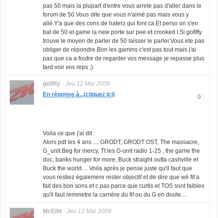
pas 50 mais la plupart d'entre vous arrete pas d'aller dans le
forum de 50.Vous dite que vous n'aimé pas mais vous y
allé.Y'a que des cons de haterz qui font ca.Et perso on s'en
bat de 50 et game la new porte sur pee et crooked I.Si gofifty
trouve le moyen de parler de 50 laisser le parler.Vous ete pas
obliger de répondre.Bon les gamins c'est pas tout mais j'ai
pas que ca a foutre de regarder vos message je repasse plus
tard voir vos reps ;).
gofifty
-
Jeu 12 Mar 2009
En réponse à...(cliquez ici)
0
Voila ce que j'ai dit :
Alors pdt les 4 ans .... GRODT, GRODT OST, The massacre,
G_unit Beg for mercy, Tt les G-unit radio 1-25 , the game the
doc, banks hunger for more, Buck straight outta cashville et
Buck the world.... Voila après je pense juste qu'il faut que
vous restiez égalemenr rester objectif et de dire que wé fif a
fait des bon sons et c pas parce que curtis et TOS sont faibles
qu'il faut remmetre la carrière du fif ou du G en doute....
McEiht
-
Jeu 12 Mar 2009