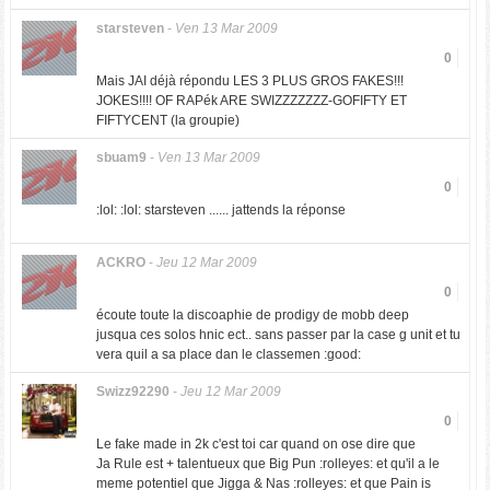
starsteven
-
Ven 13 Mar 2009
0
Mais JAI déjà répondu LES 3 PLUS GROS FAKES!!!
JOKES!!!! OF RAPék ARE SWIZZZZZZZ-GOFIFTY ET
FIFTYCENT (la groupie)
sbuam9
-
Ven 13 Mar 2009
0
:lol: :lol: starsteven ...... jattends la réponse
ACKRO
-
Jeu 12 Mar 2009
0
écoute toute la discoaphie de prodigy de mobb deep
jusqua ces solos hnic ect.. sans passer par la case g unit et tu
vera quil a sa place dan le classemen :good:
Swizz92290
-
Jeu 12 Mar 2009
0
Le fake made in 2k c'est toi car quand on ose dire que
Ja Rule est + talentueux que Big Pun :rolleyes: et qu'il a le
meme potentiel que Jigga & Nas :rolleyes: et que Pain is