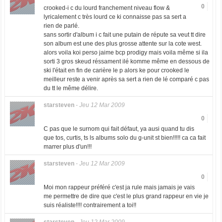
0
crooked-i c du lourd franchement niveau flow &
lyricalement c très lourd ce ki connaisse pas sa sert a
rien de parlé.
sans sortir d'album i c fait une putain de répute sa veut tt dire
son album est une des plus grosse attente sur la cote west.
alors voila koi perso jaime bcp prodigy mais voila même si ila
sorti 3 gros skeud réssament ilé komme même en dessous de
ski l'était en fin de carière le p alors ke pour crooked le
meilleur reste a venir après sa sert a rien de lé comparé c pas
du tt le même délire.
starsteven
-
Jeu 12 Mar 2009
0
C pas que le surnom qui fait défaut, ya ausi quand tu dis
que tos, curtis, ts ls albums solo du g-unit st bien!!!!! ca ca fait
marrer plus d'un!!!
starsteven
-
Jeu 12 Mar 2009
0
Moi mon rappeur préféré c'est ja rule mais jamais je vais
me permettre de dire que c'est le plus grand rappeur en vie je
suis réaliste!!!! contrairement a toi!!