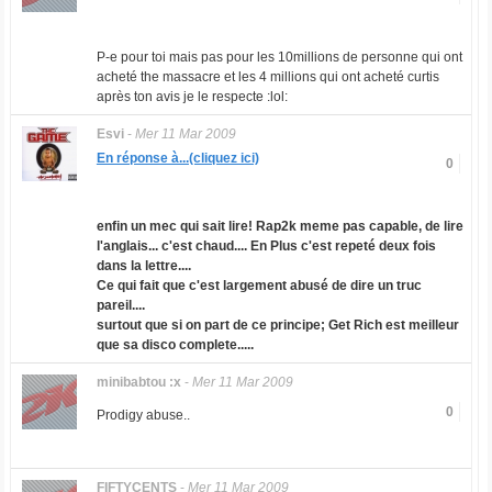
P-e pour toi mais pas pour les 10millions de personne qui ont
acheté the massacre et les 4 millions qui ont acheté curtis
après ton avis je le respecte :lol:
Esvi
-
Mer 11 Mar 2009
En réponse à...(cliquez ici)
0
enfin un mec qui sait lire! Rap2k meme pas capable, de lire
l'anglais... c'est chaud.... En Plus c'est repeté deux fois
dans la lettre....
Ce qui fait que c'est largement abusé de dire un truc
pareil....
surtout que si on part de ce principe; Get Rich est meilleur
que sa disco complete.....
minibabtou :x
-
Mer 11 Mar 2009
0
Prodigy abuse..
FIFTYCENTS
-
Mer 11 Mar 2009