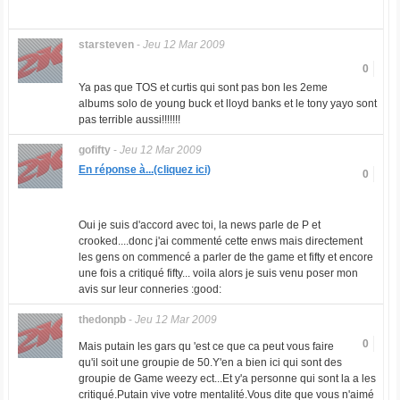
starsteven
-
Jeu 12 Mar 2009
0
Ya pas que TOS et curtis qui sont pas bon les 2eme
albums solo de young buck et lloyd banks et le tony yayo sont
pas terrible aussi!!!!!!!
gofifty
-
Jeu 12 Mar 2009
En réponse à...(cliquez ici)
0
Oui je suis d'accord avec toi, la news parle de P et
crooked....donc j'ai commenté cette enws mais directement
les gens on commencé a parler de the game et fifty et encore
une fois a critiqué fifty... voila alors je suis venu poser mon
avis sur leur conneries :good:
thedonpb
-
Jeu 12 Mar 2009
0
Mais putain les gars qu 'est ce que ca peut vous faire
qu'il soit une groupie de 50.Y'en a bien ici qui sont des
groupie de Game weezy ect...Et y'a personne qui sont la a les
critiqué.Putain vive votre mentalité.Vous dite que vous n'aimé