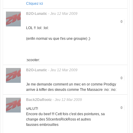
Cliquez ici
B2O-Lunatic
-
Jeu 12 Mar 2009
0
LOL !! :lol: :lol:
(enfin normal vu que t'es une groupie) ;)
:scooter:
B2O-Lunatic
-
Jeu 12 Mar 2009
0
Je me demande comment un mec en or comme Prodigy
arrive à kiffer des skeuds comme The Massacre :no: :no:
Back2DaRootz
-
Jeu 12 Mar 2009
0
sALUT!
Encore du beef !!! Cett fois c'est des pointures, sa
change des 50centvsRickRoss et autres
fausses embrouilles