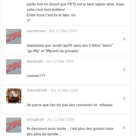
partie loin en disant que FIFTy est le best rapper alive, mais
voila c'est mon préférer
Entre nous c'est toi le fake :no:
:P
starsteven
-
Jeu 12 Mar 2009
0
alalalalala que serait rap2K sans ses 3 fakes "swizz"
"go-fifty" et "fiftycent (la groupie)
thedonpb
-
Jeu 12 Mar 2009
0
comme???
Swizz92290
-
Jeu 12 Mar 2009
0
Ah parce que t'en dis pas des conneries toi :rolleyes:
tetsujin28
-
Jeu 12 Mar 2009
0
Ils devraient avoir honte... c'est plus des gosses mais
des père de famille...