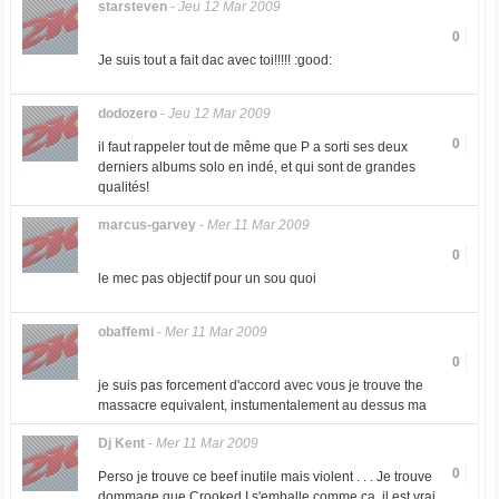
starsteven
-
Jeu 12 Mar 2009
0
Je suis tout a fait dac avec toi!!!!! :good:
dodozero
-
Jeu 12 Mar 2009
0
il faut rappeler tout de même que P a sorti ses deux
derniers albums solo en indé, et qui sont de grandes
qualités!
marcus-garvey
-
Mer 11 Mar 2009
0
le mec pas objectif pour un sou quoi
obaffemi
-
Mer 11 Mar 2009
0
je suis pas forcement d'accord avec vous je trouve the
massacre equivalent, instumentalement au dessus ma
Dj Kent
-
Mer 11 Mar 2009
0
Perso je trouve ce beef inutile mais violent . . . Je trouve
dommage que Crooked I s'emballe comme ca, il est vrai