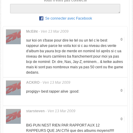
Vous n'êtes pas connecté
Se connecter avec Facebook
McEiht
-
Ven 13 Mar 2009
0
sur koi on s'base pour dire ke tel ou un tel c le best
rappeur alive parce ke voila koi si c au niveau des vente
d'album ba yaura bcp de merde en nominé lol après si c ua
niveau de leurs carrières ba franchement pour moi ya pas
bcp de nominé: Dr. dre, Nas, Jay-Z, eminem... & kelke autres
mais ki sont pas nombreux mais ya pas 50 cent ou the game
dedans.
ACKRO
-
Ven 13 Mar 2009
0
progigy= best rapper alive :good:
starsteven
-
Ven 13 Mar 2009
0
BIG PUN NEST RIEN PAR RAPPORT AUX 12
RAPPEURS QUE JAI CITé que des albums moyens!!!!!