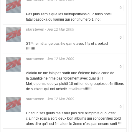
starsteven
-
Jeu 12 Mar 2009
0
Pas plus zarbis que les métropolitains ou c tokio hotel
fatal bazooka ou kamini qui sont numero 1 :no:
starsteven
-
Jeu 12 Mar 2009
0
STP ne mélange pas the game avec fifty et crooked
!!!!!!!!!!
starsteven
-
Jeu 12 Mar 2009
0
Alalala ne me fais pas sortir une énième fois la carte de
la quantité ne rime pas forcement avec qualité!!!!
Moi je pense que ya plutôt 10 million de groupies et 4millions
de suckers qui ont acheté les albums!!!!!!!!
starsteven
-
Jeu 12 Mar 2009
0
Chacun ses gouts mais faut pas dire n'improte quoi c'est
clair rick ross a sorti deux bon albums qui sont certifiés gold
alors dire qu'il est fini alors le 3eme n'est pas encore sorti !!!!