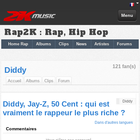
Menu
Rap2K : Rap, Hip Hop
Home Rap
Albums
Clips
News
Artistes
Forums
121 fan(s)
Diddy
Accueil
Albums
Clips
Forum
Diddy
Diddy, Jay-Z, 50 Cent : qui est
vraiment le rappeur le plus riche ?
Dans d'autres langues
Commentaires