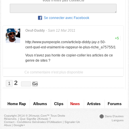
Vous n'êtes pas connecté
Se connecter avec Facebook
Oeuf-Daddy
-
Sam 12 Mar 2011
+5
http://www.purepeople.com/article/p-diddy-jay-z-50-
cent-quel-est-vraiment-le-rappeur-le-plus-riche_a75755/1
Vous n'avez pas honte de copier-coller les articles de ce
genre de sites ?
Ce commentaire n'est plus disponible
2
1
Home Rap
Albums
Clips
News
Artistes
Forums
Copyright 2K14 © 2Kmusic.com™
Tous Droits
Dans D'autres
Réservés
. |
Que Signifie 2Kmusic ?
Langues
Contact - Conditions Générales D'Utilisation
|
Signaler Un
Abus
|
Google+